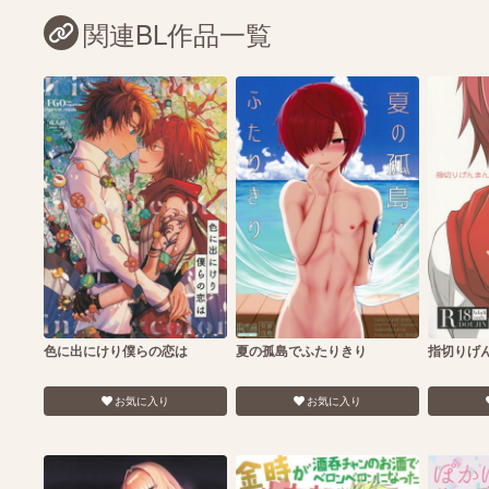
関連BL作品一覧
色に出にけり僕らの恋は
夏の孤島でふたりきり
指切りげ
お気に入り
お気に入り