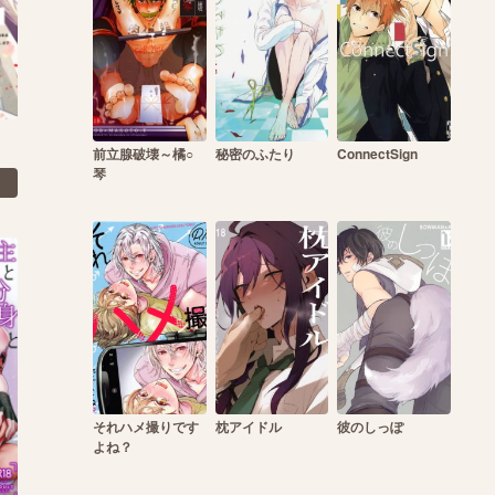
前立腺破壊～橘○
秘密のふたり
ConnectSign
琴
それハメ撮りです
枕アイドル
彼のしっぽ
よね？