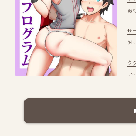
藤
サ
対
タ
ア