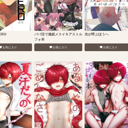
HERO
パパ活で連続メスイキアストル
光が呼ぶほうへ
フォ本
お気に入り
お気に入り
お気に入り