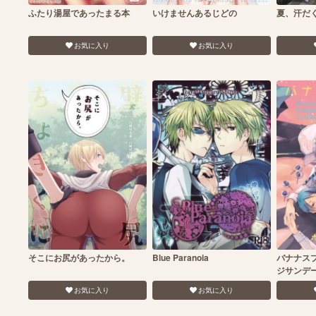
ふたり湯屋であったまる本
いけませんあるじどの
夏、汗だ
お気に入り
お気に入り
そこにお尻があったから。
Blue Paranoia
バナナス
ジサンデ
お気に入り
お気に入り