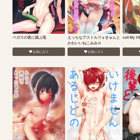
ベガスの夜に跳ぶ兎
えっちなアストルフォきゅんと
call My 
かわいいねこみみ☆
お気に入り
お気に入り