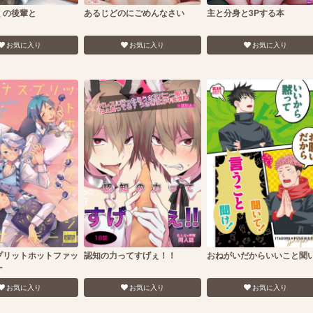
くの後輩と
あるじどのにごめんなさい
主と分身と3Pする本
お気に入り
お気に入り
お気に入り
プリットホットファッ
認知の力ってすげぇ！！
おねがいだからいいこと聞
ー
お気に入り
お気に入り
お気に入り