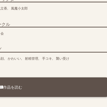
丸立香
風魔小太郎
ークル
々会
グ
ヘ顔
かわいい
射精管理
手コキ
襲い受け
作品を読む