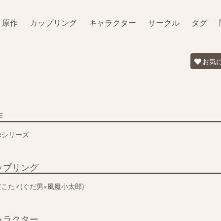
原作
カップリング
キャラクター
サークル
タグ
お気
作
teシリーズ
ップリング
こた♂(ぐだ男×風魔小太郎)
ャラクター