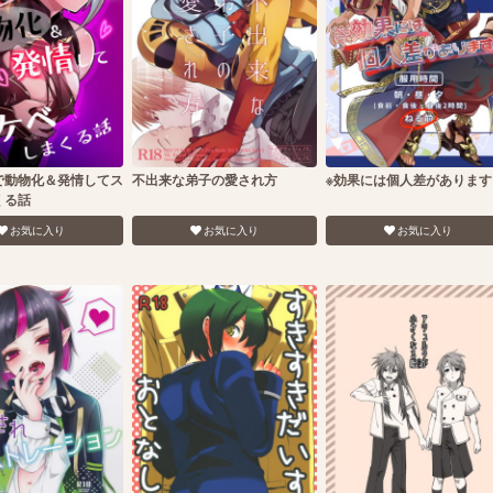
で動物化＆発情してス
不出来な弟子の愛され方
※効果には個人差があります
くる話
お気に入り
お気に入り
お気に入り