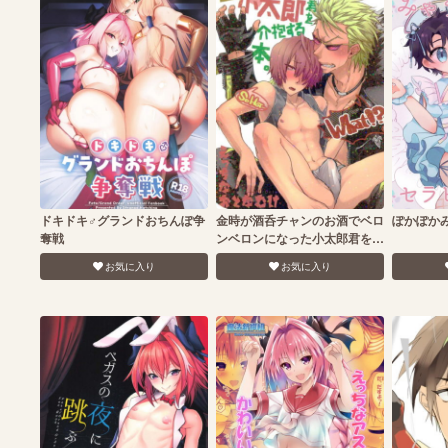
ドキドキ♂グランドおちんぽ争
金時が酒呑チャンのお酒でベロ
ぽかぽか
奪戦
ンベロンになった小太郎君を介
抱する本。
お気に入り
お気に入り