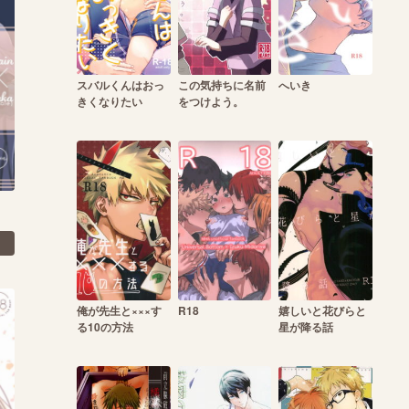
スバルくんはおっ
この気持ちに名前
へいき
きくなりたい
をつけよう。
俺が先生と×××す
R18
嬉しいと花びらと
る10の方法
星が降る話