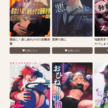
愛故に！寂し紛れのゼロ距離射
悪夢の痕に
地脈異常
撃
ケベしま
お気に入り
お気に入り