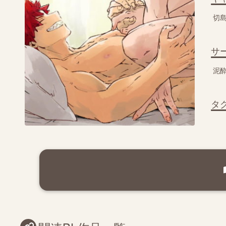
切
サ
泥
タ