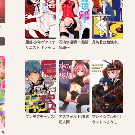
ず。
麗落-少年ヴァイオ
石清水澄明 〜艶講
月島君は勉強中。
リニスト キメセク
師編〜
生ハメ調教-
ワンモアチャンス!
アスフォルトVS透
プレイ☆フル勃〇
明人間
ランドへようこ
そ！
くち