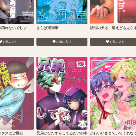
ゃ踊れないでしょ
さらば海列車
煩悩の犬は、追えども去ら
お気に入り
お気に入り
お気に入り
ックスにご用心
兄弟がひたすらしてるだけの本
かわいいままでいてくれな