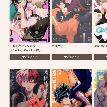
出勝初夜アンソロジー
エリクサー
Give me 
「Darling×Knockout!!」
お気に入り
お気に入り