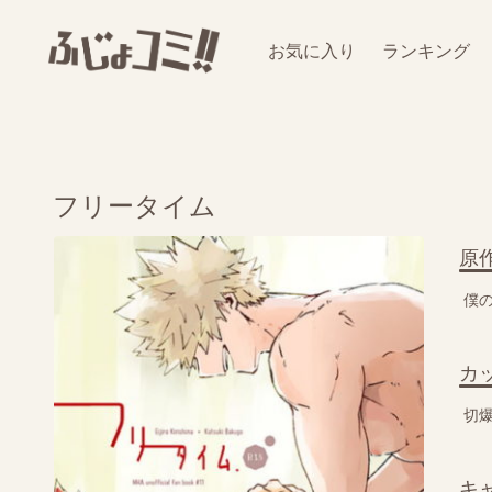
お気に入り
ランキング
フリータイム
原
僕
カ
切
キ