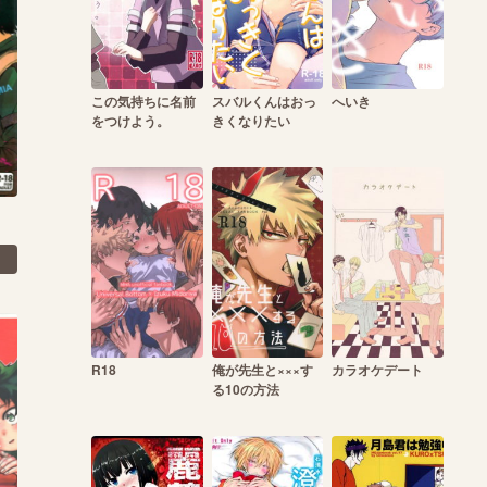
この気持ちに名前
スバルくんはおっ
へいき
をつけよう。
きくなりたい
R18
俺が先生と×××す
カラオケデート
る10の方法