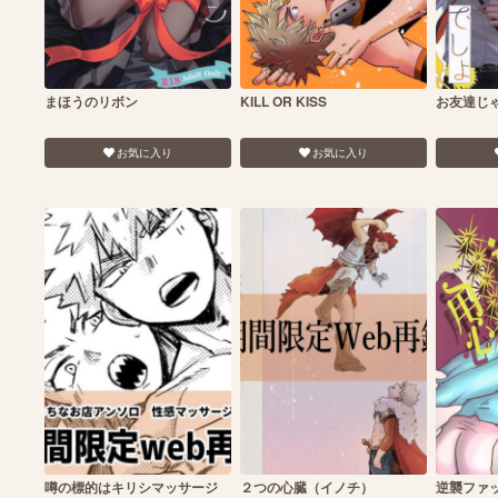
まほうのリボン
KILL OR KISS
お友達じ
お気に入り
お気に入り
噂の標的はキリシマッサージ
２つの心臓（イノチ）
逆襲ファ