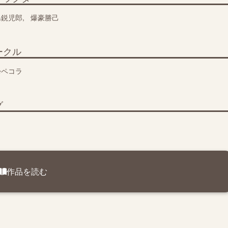
島鋭児郎
爆豪勝己
ークル
酔ペコラ
グ
作品を読む