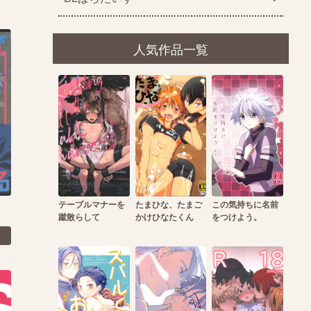
人気作品一覧
テーブルマナーを
たまひな、たまご
この気持ちに名前
蹴散らして
かけひなたくん
をつけよう。