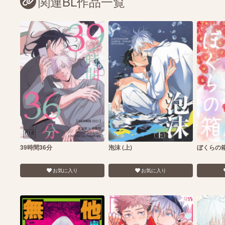
関連BL作品一覧
39時間36分
泡沫 (上)
ぼくらの
お気に入り
お気に入り