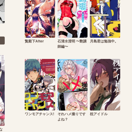
贄殿下After
石清水澄明 〜艶講
月島君は勉強中。
師編〜
ワンモアチャンス!
それハメ撮りです
枕アイドル
よね？
な