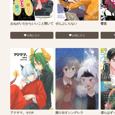
おねがいだからいいこと聞いて
ぜんぶしらない
饗宴
お気に入り
お気に入り
アクサマ。その4
踊り出すシンデレラ
僕らはず