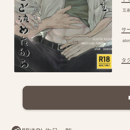
五
サ
ato
タ