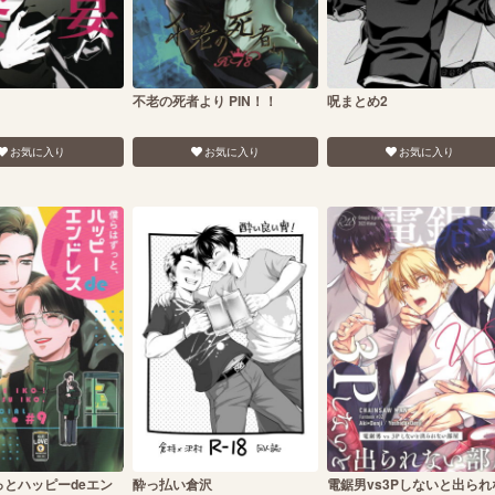
不老の死者より PIN！！
呪まとめ2
お気に入り
お気に入り
お気に入り
っとハッピーdeエン
酔っ払い倉沢
電鋸男vs3Pしないと出られ