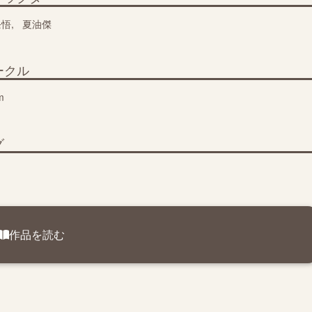
条悟
夏油傑
ークル
m
グ
作品を読む