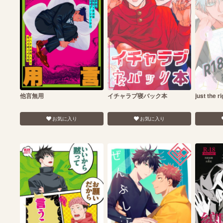
他言無用
イチャラブ寝バック本
just the r
お気に入り
お気に入り