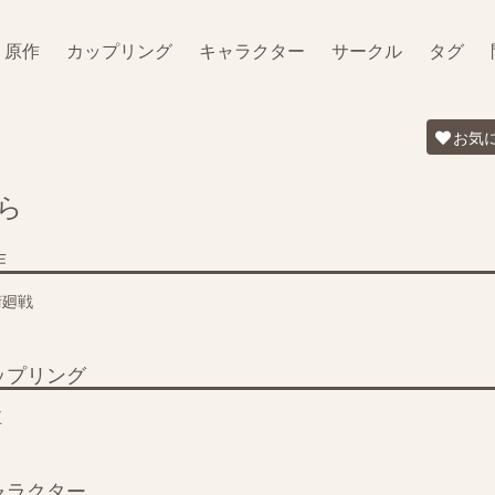
原作
カップリング
キャラクター
サークル
タグ
お気
ら
作
術廻戦
ップリング
五
ャラクター