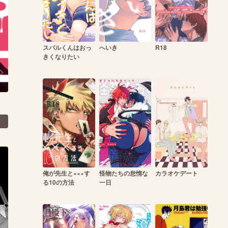
スバルくんはおっ
へいき
R18
きくなりたい
俺が先生と×××す
怪物たちの怠惰な
カラオケデート
る10の方法
一日