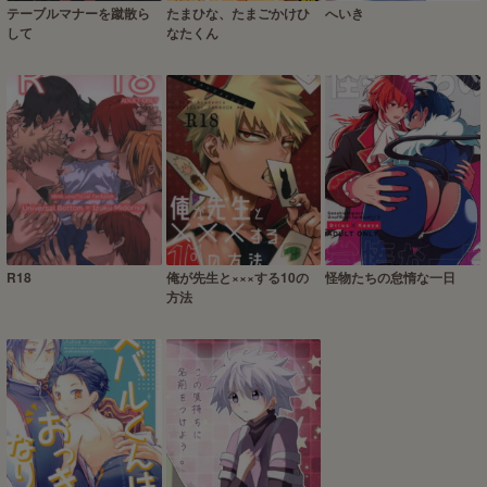
テーブルマナーを蹴散ら
たまひな、たまごかけひ
へいき
して
なたくん
R18
俺が先生と×××する10の
怪物たちの怠惰な一日
方法