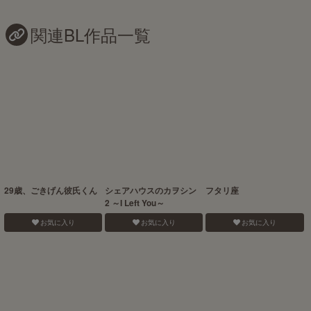
関連BL作品一覧
29歳、ごきげん彼氏くん
シェアハウスのカヲシン
フタリ座
2 ～I Left You～
お気に入り
お気に入り
お気に入り