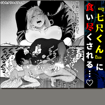
NECOKARE
白い、白い宣告
常夢の海
お気に入り
お気に入り
お気に入り
かわいいままでいてくれ
アクサマ。その4
踊り出すシンデレラ
なくちゃ
お気に入り
お気に入り
お気に入り