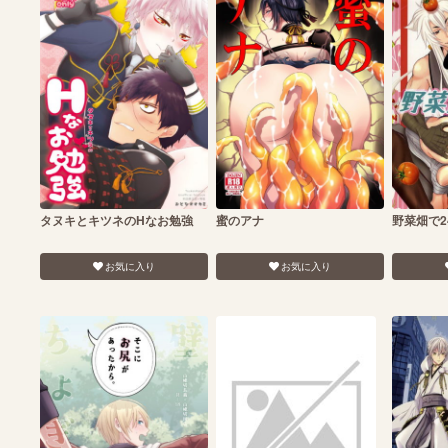
タヌキとキツネのHなお勉強
蜜のアナ
野菜畑で2
お気に入り
お気に入り