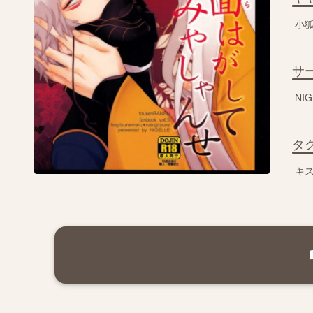
小
サ
NIG
タ
キ