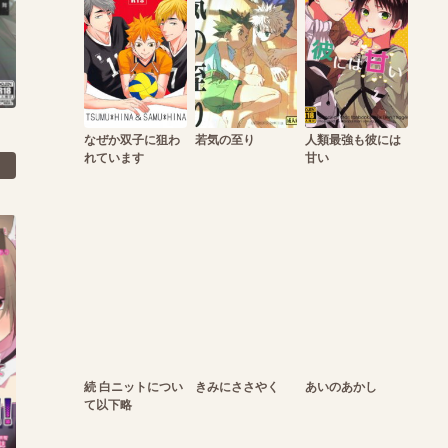
なぜか双子に狙わ
若気の至り
人類最強も彼には
れています
甘い
続 白ニットについ
きみにささやく
あいのあかし
て以下略