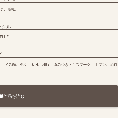
狐丸
鳴狐
ークル
ELLE
グ
ス
メス顔
処女
初H
和服
噛みつき・キスマーク
手マン
流血
作品を読む