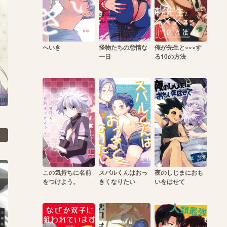
へいき
怪物たちの怠惰な
俺が先生と×××す
一日
る10の方法
この気持ちに名前
スバルくんはおっ
夜のしじまにおも
をつけよう。
きくなりたい
いをはせて