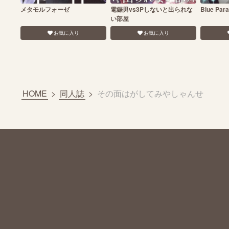
メタモルフォーゼ
電鋸男vs3Pしないと出られな
Blue Para
い部屋
お気に入り
お気に入り
HOME
>
同人誌
>
その面はがしてみやしゃんせ