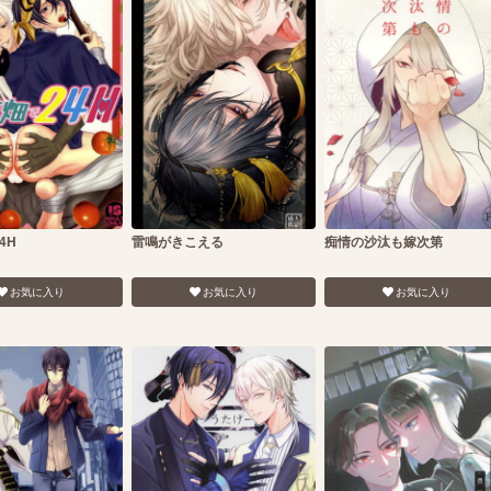
4H
雷鳴がきこえる
痴情の沙汰も嫁次第
お気に入り
お気に入り
お気に入り