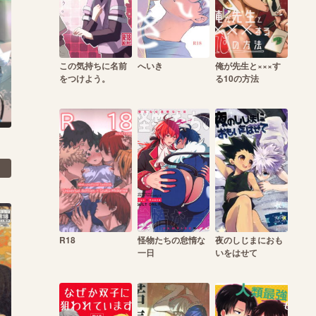
この気持ちに名前
へいき
俺が先生と×××す
をつけよう。
る10の方法
R18
怪物たちの怠惰な
夜のしじまにおも
一日
いをはせて