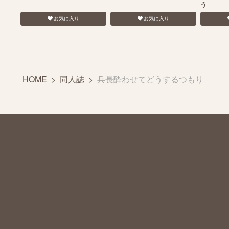
う
お気に入り
お気に入り
HOME
>
同人誌
>
兵長酔わせてどうするつもり