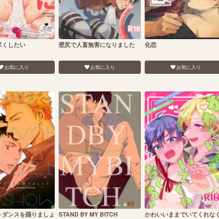
尽くしたい
壁尻で人畜無害になりました
化恋
お気に入り
お気に入り
お気に入り
トダンスを踊りましょ
STAND BY MY BITCH
かわいいままでいてくれな