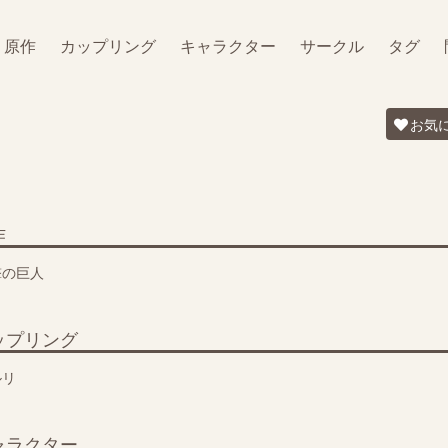
原作
カップリング
キャラクター
サークル
タグ
お気
作
撃の巨人
ップリング
ルリ
ャラクター