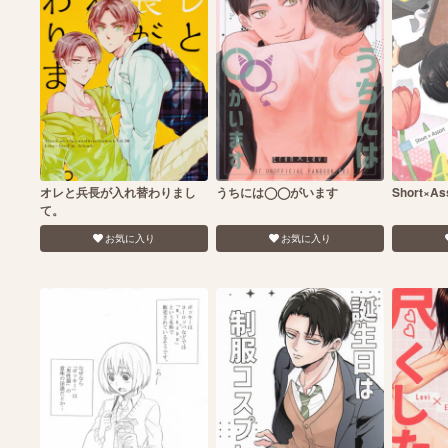
オレと兵長が入れ替わりまし
うちには◯◯がいます
Short×As
て。
お気に入り
お気に入り