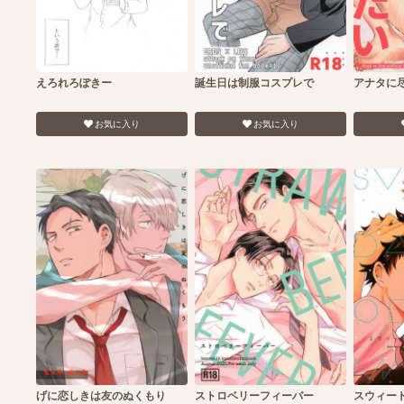
えろれろぽきー
誕生日は制服コスプレで
アナタに
お気に入り
お気に入り
げに恋しきは友のぬくもり
ストロベリーフィーバー
スウィー