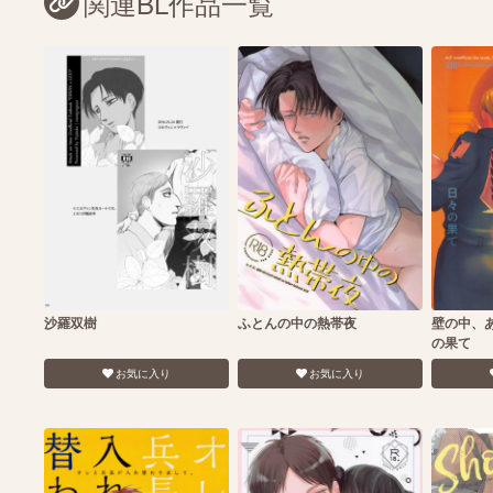
関連BL作品一覧
沙羅双樹
ふとんの中の熱帯夜
壁の中、
の果て
お気に入り
お気に入り