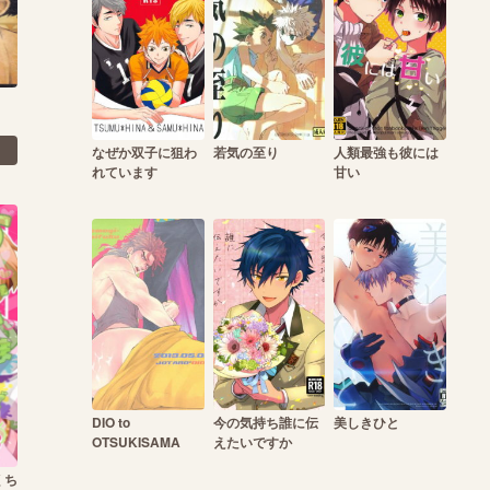
なぜか双子に狙わ
若気の至り
人類最強も彼には
れています
甘い
DIO to
今の気持ち誰に伝
美しきひと
OTSUKISAMA
えたいですか
くち