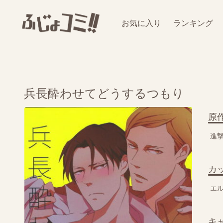
お気に入り
ランキング
兵長酔わせてどうするつもり
原
進
カ
エ
キ