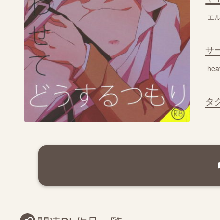
エ
サ
hea
タ