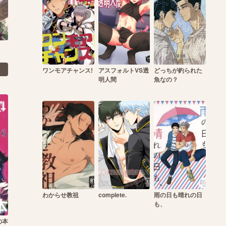
ワンモアチャンス!
アスフォルトVS透
どっちが釣られた
明人間
魚なの？
わからせ教祖
complete.
雨の日も晴れの日
も、
の本