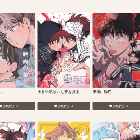
の。
土井半助は××な夢を見る
伊達に酔狂
お気に入り
お気に入り
お気に入り