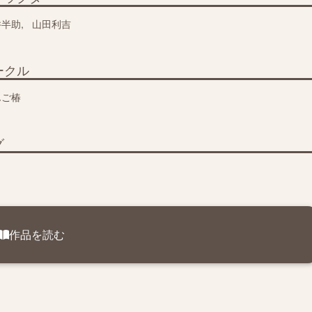
井半助
山田利吉
ークル
んご椿
グ
作品を読む