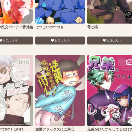
け乱交パーティ番外編
はつこいのつづき
骨と狼
お気に入り
お気に入り
お気に入り
でMY HEART
逆襲ファックスにご用心
兄弟がひたすらしてるだけ