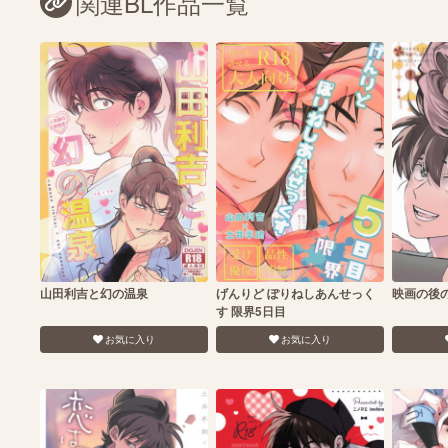
関連BL作品一覧
山田利吉と幻の温泉
げんりど ぽりねしあんせっく
映画の後
す 限界5日目
お気に入り
お気に入り