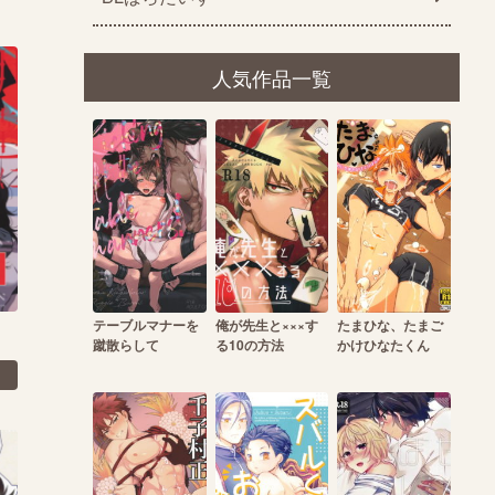
人気作品一覧
テーブルマナーを
俺が先生と×××す
たまひな、たまご
蹴散らして
る10の方法
かけひなたくん