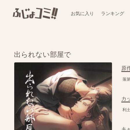
お気に入り
ランキング
出られない部屋で
原
落
カ
利
キ