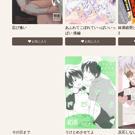
忍び逢い
あふれてこぼれていっぱいいっ
鉢屋総受
ぱい 後編
2
お気に入り
お気に入り
その日まで
うけとめさせてよ
反応しない