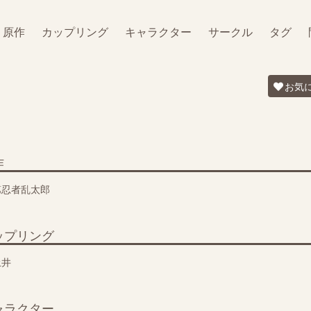
原作
カップリング
キャラクター
サークル
タグ
お気
作
第忍者乱太郎
ップリング
土井
ャラクター