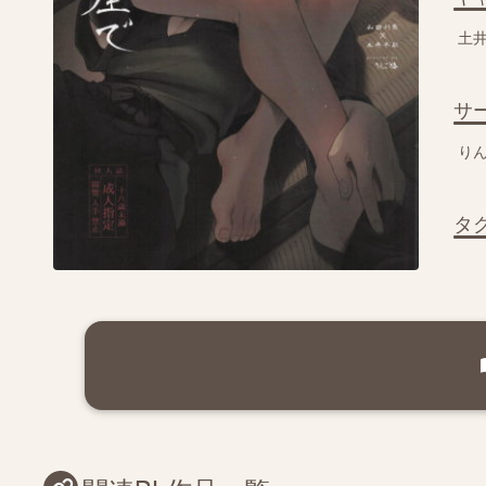
土
サ
り
タ