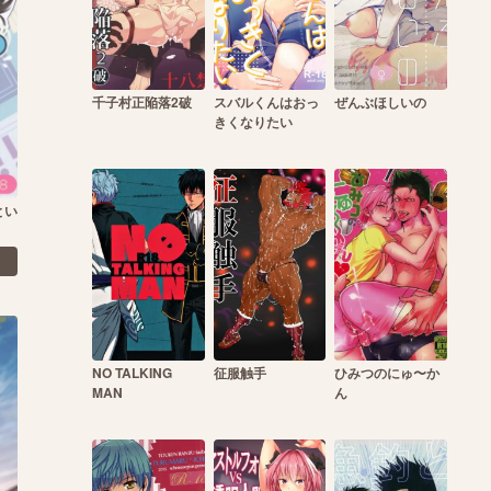
千子村正陥落2破
スバルくんはおっ
ぜんぶほしいの
きくなりたい
とい
NO TALKING
征服触手
ひみつのにゅ〜か
MAN
ん