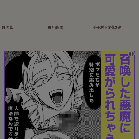
針の筵
雪と墨 参
千子村正陥落2破