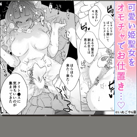
朝までいっしょにねむり
兄弟がひたすらしてるだ
かわいいままでいてくれ
たい
けの本
なくちゃ
お気に入り
お気に入り
お気に入り
アクサマ。その4
踊り出すシンデレラ
僕らはずっとハッピーde
エンドレス
お気に入り
お気に入り
お気に入り