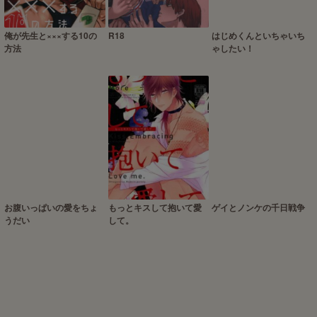
俺が先生と×××する10の
R18
はじめくんといちゃいち
方法
ゃしたい！
お腹いっぱいの愛をちょ
もっとキスして抱いて愛
ゲイとノンケの千日戦争
うだい
して。