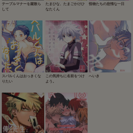
テーブルマナーを蹴散ら
たまひな、たまごかけひ
怪物たちの怠惰な一日
して
なたくん
スバルくんはおっきくな
この気持ちに名前をつけ
へいき
りたい
よう。