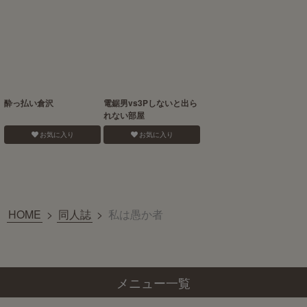
酔っ払い倉沢
電鋸男vs3Pしないと出ら
れない部屋
お気に入り
お気に入り
HOME
>
同人誌
>
私は愚か者
メニュー一覧