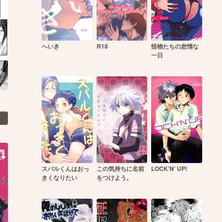
へいき
R18
怪物たちの怠惰な
一日
スバルくんはおっ
この気持ちに名前
LOCK’N’ UP!
きくなりたい
をつけよう。