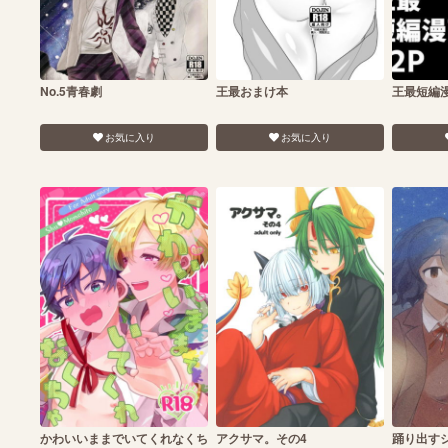
No.5青春劇
王最おまけ本
王最短編
お気に入り
お気に入り
かわいいままでいてくれなくち
アクサマ。その4
踊り出す