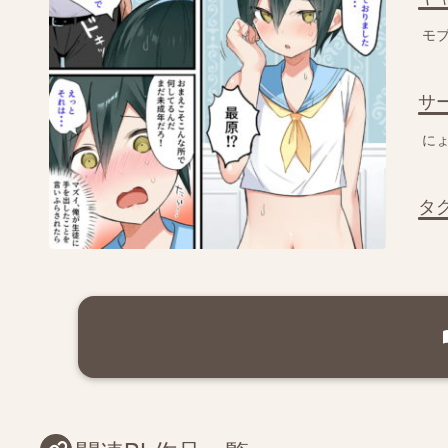
モ
サ
に
タ