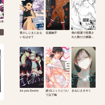
の本
夜のしじまにおも
征服触手
例の部屋で投票さ
いをはせて
れた数だけ媚薬入
りの瓶を3人に飲
ませるえろ本2
As you Desire
続 白ニットについ
きみにささやく
て以下略