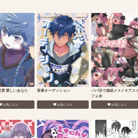
星雲 愛しいあなた
茶番オーディション
パパ活で連続メスイキアス
フォ本
お気に入り
お気に入り
お気に入り