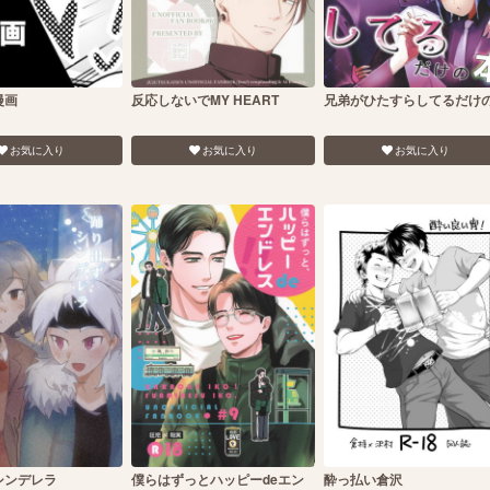
漫画
反応しないでMY HEART
兄弟がひたすらしてるだけ
お気に入り
お気に入り
お気に入り
シンデレラ
僕らはずっとハッピーdeエン
酔っ払い倉沢