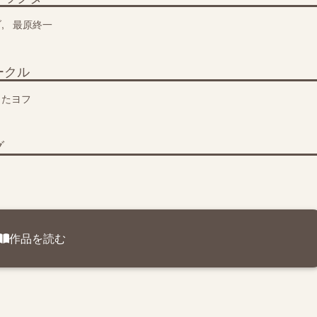
ブ
最原終一
ークル
ょたヨフ
グ
作品を読む