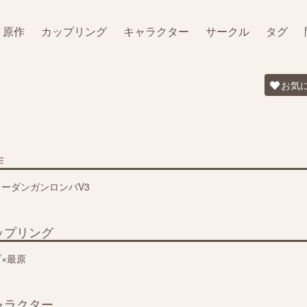
原作
カップリング
キャラクター
サークル
タグ
お気
作
ューダンガンロンパV3
ップリング
×最原
ャラクター