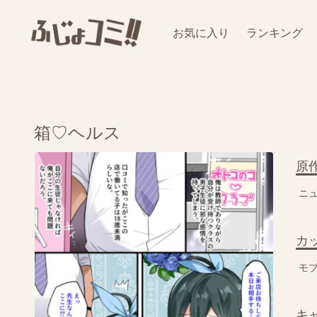
お気に入り
ランキング
箱♡ヘルス
原
ニ
カ
モブ
キ