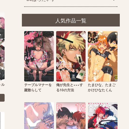
人気作品一覧
トル
テーブルマナーを
俺が先生と×××す
たまひな、たまご
蹴散らして
る10の方法
かけひなたくん