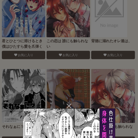
君とひとつに溶けるとき
この恋は 誰にも触られな
背徳に溺れたオレ達は、
僕はひたすら愛を爪弾く
い
お気に入り
お気に入り
お気に入り
それなぁに？
Ivy
この恋は 誰にも触られな
い