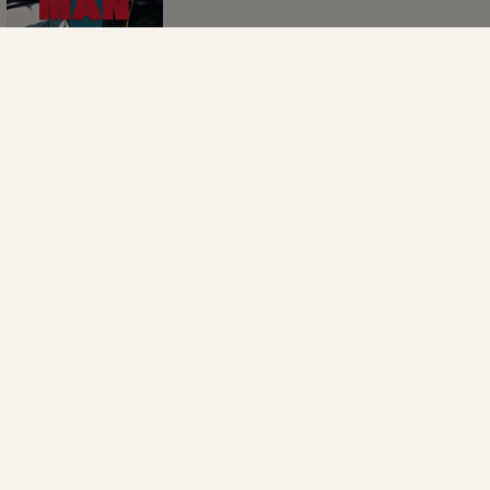
NO TALKING MAN
征服触手
ひみつのにゅ〜かん
うやはや
続 白ニットについて以下
今の気持ち誰に伝えたい
略
ですか