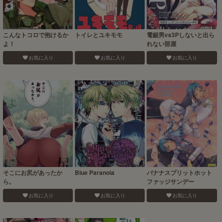
こんなトコロで抱けるか
トイレとユキモモ
電鋸男vs3Pしないと出ら
よ！
れない部屋
お気に入り
お気に入り
お気に入り
そこにお尻があったか
Blue Paranoia
バナナスプリットホット
ら。
ファッジサンデー
お気に入り
お気に入り
お気に入り