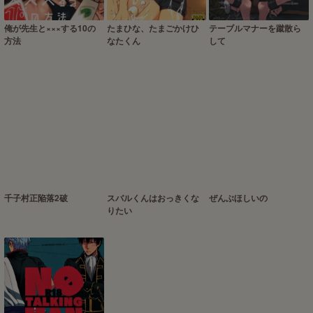
俺が先生と×××する10の
たまひな、たまごかけひ
テーブルマナーを蹴散ら
方法
なたくん
して
千子村正陥落2破
スバルくんはおっきくな
ぜんぶほしいの
りたい