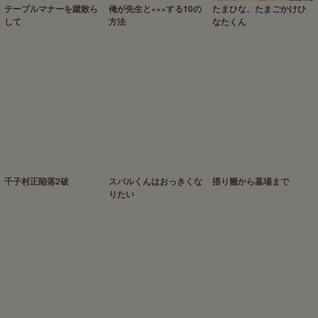
テーブルマナーを蹴散ら
俺が先生と×××する10の
たまひな、たまごかけひ
して
方法
なたくん
千子村正陥落2破
スバルくんはおっきくな
揺り籠から墓場まで
りたい