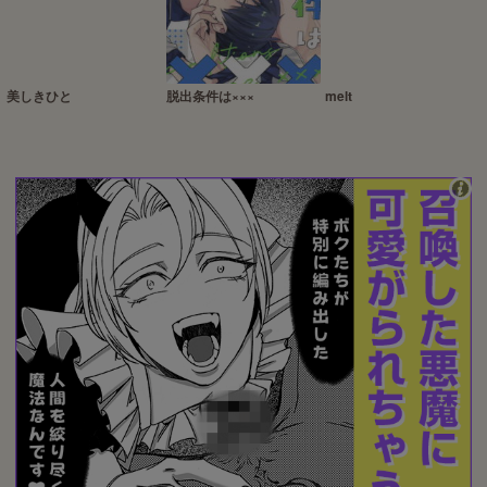
美しきひと
脱出条件は×××
melt