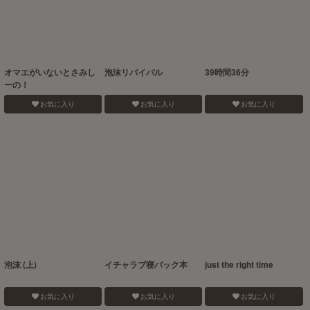
オマエがいないとさみし
泡沫リバイバル
39時間36分
ーの！
お気に入り
お気に入り
お気に入り
泡沫 (上)
イチャラブ寝バック本
just the right time
お気に入り
お気に入り
お気に入り