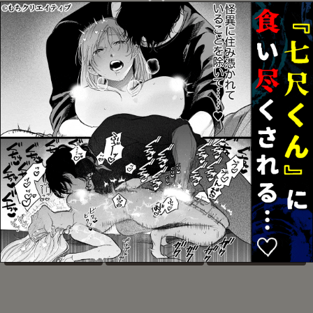
饗宴
不老の死者より PIN！！
呪まとめ2
お気に入り
お気に入り
お気に入り
うけとめさせてよ
逆襲ファックスにご用心
兄弟がひたすらしてるだ
けの本
お気に入り
お気に入り
お気に入り