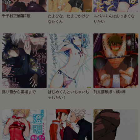
千子村正陥落2破
たまひな、たまごかけひ
スバルくんはおっきくな
なたくん
りたい
揺り籠から墓場まで
はじめくんといちゃいち
前立腺破壊～橘○琴
ゃしたい！