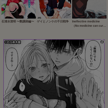
石清水澄明 〜艶講師編〜
ゲイとノンケの千日戦争
Ineffective medicine
（No medicine can cure
folly）!