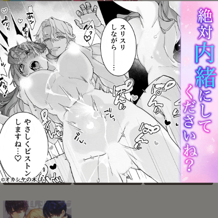
アオハラリル
∞POP
スキスキ告白∞連発（中
編）
お気に入り
お気に入り
お気に入り
踊り出すシンデレラ
僕らはずっとハッピーde
酔っ払い倉沢
エンドレス
お気に入り
お気に入り
お気に入り