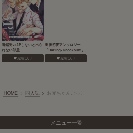
電鋸男vs3Pしないと出ら
出勝初夜アンソロジー
れない部屋
「Darling×Knockout!!」
お気に入り
お気に入り
HOME
>
同人誌
>
お兄ちゃんごっこ
メニュー一覧