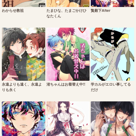
わからせ教祖
たまひな、たまごかけひ
贄殿下After
なたくん
永遠よりも遠く、永遠よ
渚ちゃんはお着替え中!!
学カルがエロい事してる
りも永く
だけ