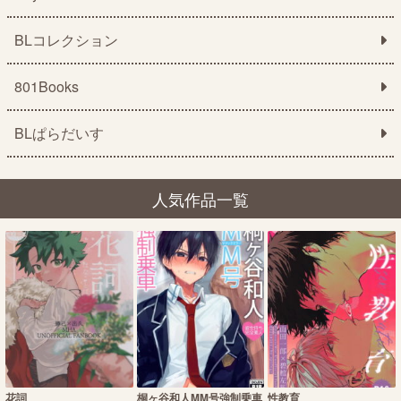
BLコレクション
801Books
BLぱらだいす
人気作品一覧
花詞
桐ヶ谷和人MM号強制乗車
性教育