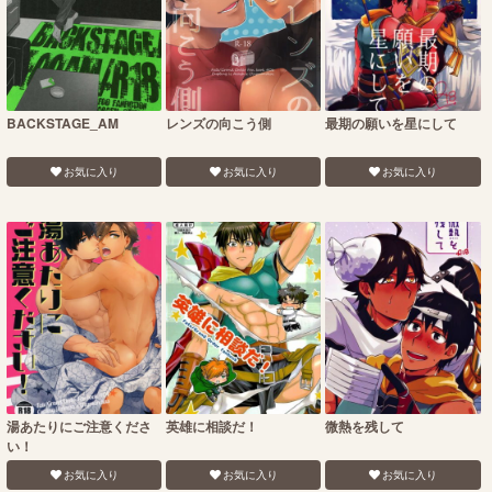
BACKSTAGE_AM
レンズの向こう側
最期の願いを星にして
お気に入り
お気に入り
お気に入り
湯あたりにご注意くださ
英雄に相談だ！
微熱を残して
い！
お気に入り
お気に入り
お気に入り