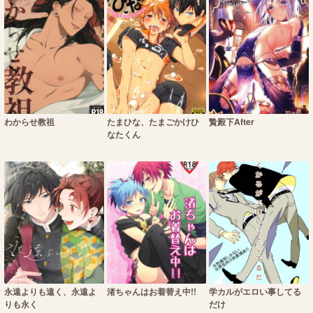
わからせ教祖
たまひな、たまごかけひ
贄殿下After
なたくん
永遠よりも遠く、永遠よ
渚ちゃんはお着替え中!!
学カルがエロい事してる
りも永く
だけ