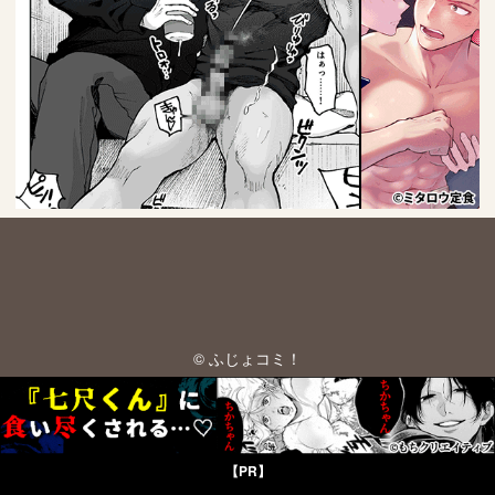
© ふじょコミ！
【PR】