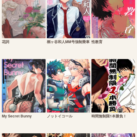
花詞
桐ヶ谷和人MM号強制乗車
性教育
My Secret Bunny
ノットイコール
時間無制限1本勝負！