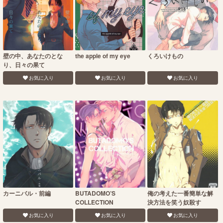
壁の中、あなたのとな
the apple of my eye
くろいけもの
り、日々の果て
お気に入り
お気に入り
お気に入り
カーニバル・前編
BUTADOMO’S
俺の考えた一番簡単な解
COLLECTION
決方法を笑う奴殺す
お気に入り
お気に入り
お気に入り