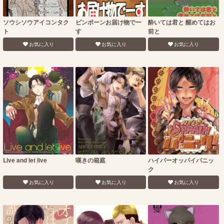
ソウシソウアイコンタク
ピンポーンお届け物でー
酔いては君と 醒めてはお
ト
す
前と
お気に入り
お気に入り
お気に入り
Live and let live
嘆きの箱庭
ハイパーオッパイパニッ
ク
お気に入り
お気に入り
お気に入り