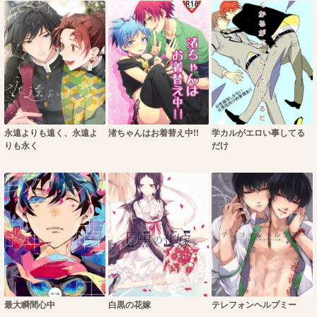
永遠よりも遠く、永遠よ
渚ちゃんはお着替え中!!
学カルがエロい事してる
りも永く
だけ
最大瞬間心中
白黒の花嫁
テレフォンヘルプミー