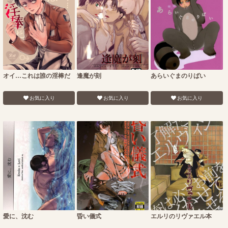
オイ…これは誰の淫棒だ
逢魔が刻
あらいぐまのりばい
お気に入り
お気に入り
お気に入り
愛に、沈む
昏い儀式
エルリのリヴァエル本