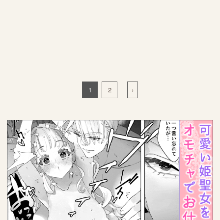
1
2
›