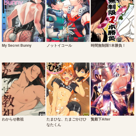
My Secret Bunny
ノットイコール
時間無制限1本勝負！
わからせ教祖
たまひな、たまごかけひ
贄殿下After
なたくん