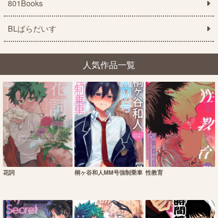
801Books
BLぱらだいす
人気作品一覧
花詞
桐ヶ谷和人MM号強制乗車
性教育