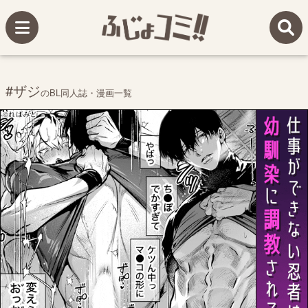
#ザジ
のBL同人誌・漫画一覧