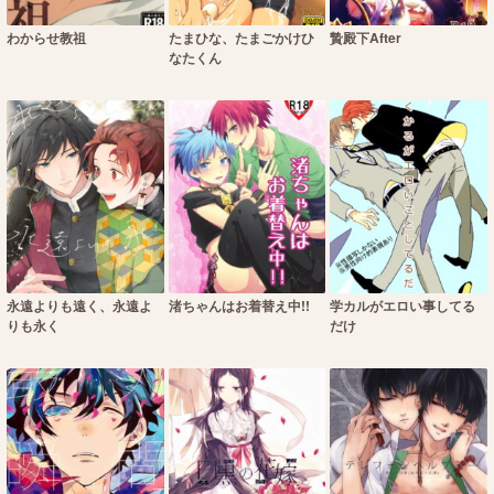
わからせ教祖
たまひな、たまごかけひ
贄殿下After
なたくん
永遠よりも遠く、永遠よ
渚ちゃんはお着替え中!!
学カルがエロい事してる
りも永く
だけ