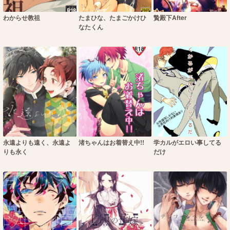
わからせ教祖
たまひな、たまごかけひ
贄殿下After
なたくん
永遠よりも遠く、永遠よ
渚ちゃんはお着替え中!!
学カルがエロい事してる
りも永く
だけ