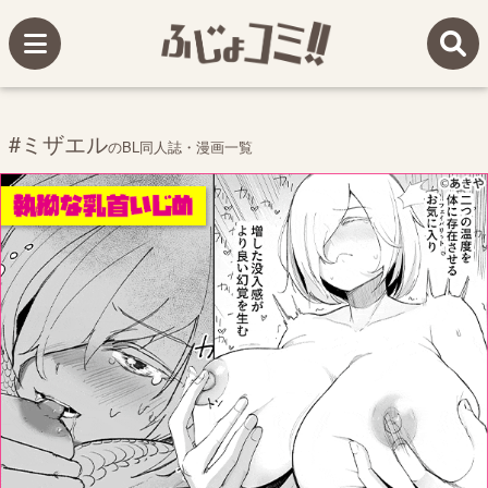
#ミザエル
のBL同人誌・漫画一覧