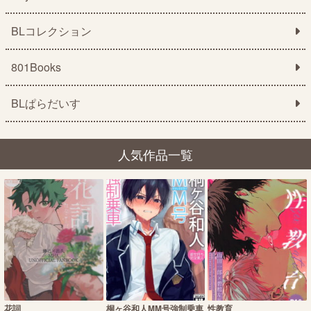
BLコレクション
801Books
BLぱらだいす
人気作品一覧
花詞
桐ヶ谷和人MM号強制乗車
性教育