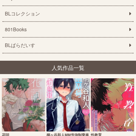
BLコレクション
801Books
BLぱらだいす
人気作品一覧
花詞
桐ヶ谷和人MM号強制乗車
性教育