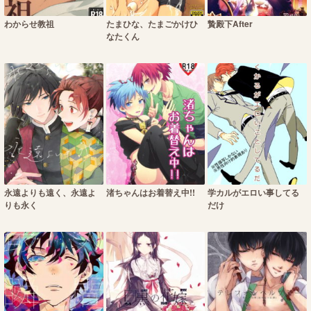
わからせ教祖
たまひな、たまごかけひ
贄殿下After
なたくん
永遠よりも遠く、永遠よ
渚ちゃんはお着替え中!!
学カルがエロい事してる
りも永く
だけ