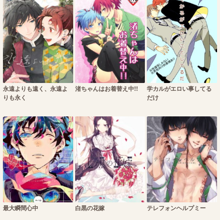
永遠よりも遠く、永遠よ
渚ちゃんはお着替え中!!
学カルがエロい事してる
りも永く
だけ
最大瞬間心中
白黒の花嫁
テレフォンヘルプミー