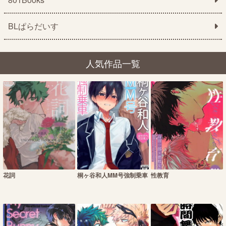
BLぱらだいす
人気作品一覧
花詞
桐ヶ谷和人MM号強制乗車
性教育