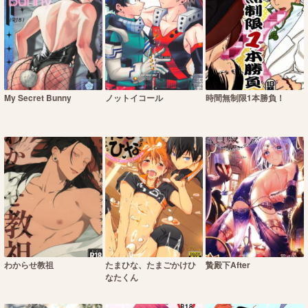
My Secret Bunny
ノットイコール
時間無制限1本勝負！
わからせ教祖
たまひな、たまごかけひ
贄殿下After
なたくん