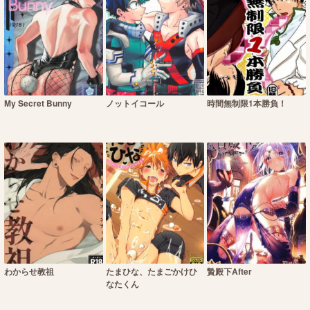
My Secret Bunny
ノットイコール
時間無制限1本勝負！
わからせ教祖
たまひな、たまごかけひ
贄殿下After
なたくん