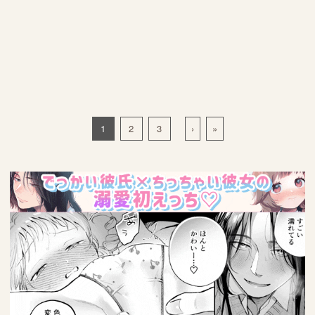
1
2
3
›
»