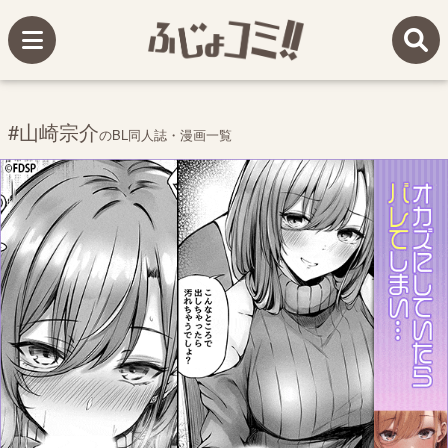
#山崎宗介
のBL同人誌・漫画一覧