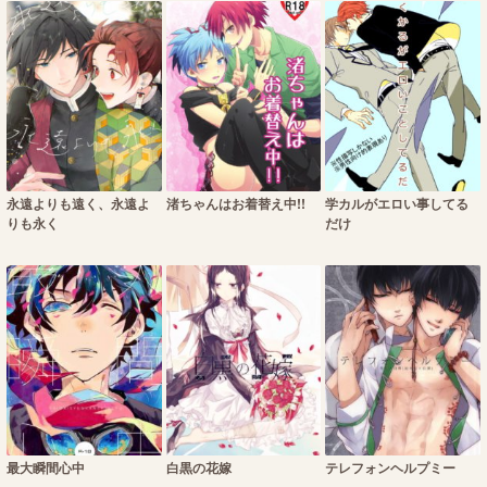
永遠よりも遠く、永遠よ
渚ちゃんはお着替え中!!
学カルがエロい事してる
りも永く
だけ
最大瞬間心中
白黒の花嫁
テレフォンヘルプミー