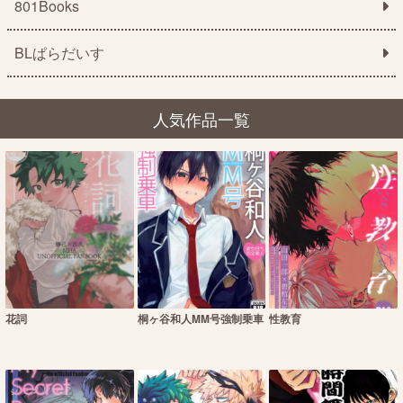
801Books
BLぱらだいす
人気作品一覧
花詞
桐ヶ谷和人MM号強制乗車
性教育