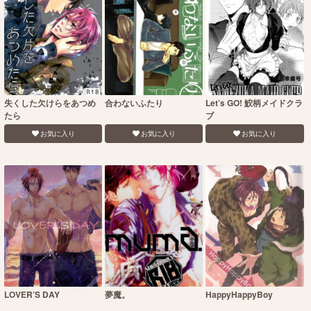
失くした欠けらをあつめ
合わないふたり
Let’s GO! 鮫柄メイドクラ
たら
ブ
お気に入り
お気に入り
お気に入り
LOVER’S DAY
夢魔。
HappyHappyBoy