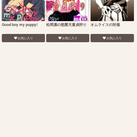
Good boy my puppy!
松岡凛の怒髪天童貞狩り
オムライスの対価
お気に入り
お気に入り
お気に入り