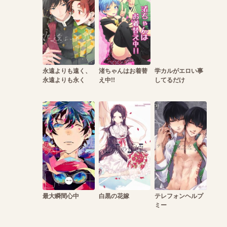
永遠よりも遠く、
渚ちゃんはお着替
学カルがエロい事
永遠よりも永く
え中!!
してるだけ
最大瞬間心中
白黒の花嫁
テレフォンヘルプ
ミー