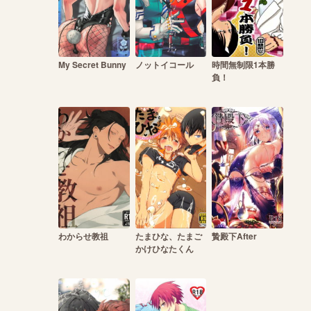
My Secret Bunny
ノットイコール
時間無制限1本勝
負！
わからせ教祖
たまひな、たまご
贄殿下After
かけひなたくん