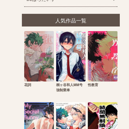
人気作品一覧
花詞
桐ヶ谷和人MM号
性教育
強制乗車