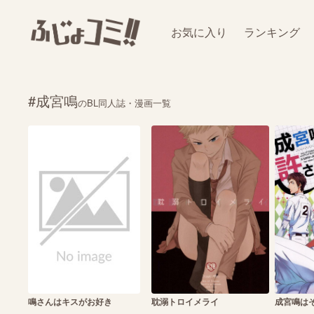
お気に入り
ランキング
#成宮鳴
のBL同人誌・漫画一覧
鳴さんはキスがお好き
耽溺トロイメライ
成宮鳴は