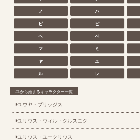
ノ
ハ
ビ
ピ
ヘ
ベ
マ
ミ
ヤ
ユ
ル
レ
ユ
から始まるキャラクター一覧
ユウヤ・ブリッジス
ユリウス・ウィル・クルスニク
ユリウス・ユークリウス