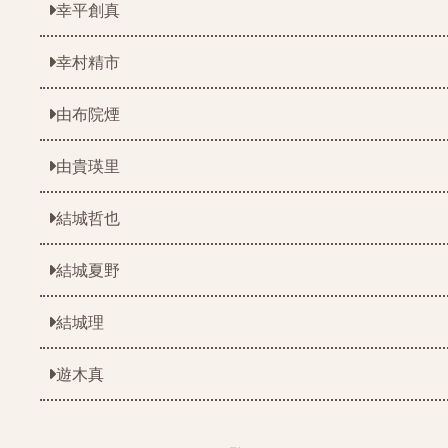
幸平創真
幸村精市
由布院煙
由貴瑛里
結城哲也
結城夏野
結城理
遊木真