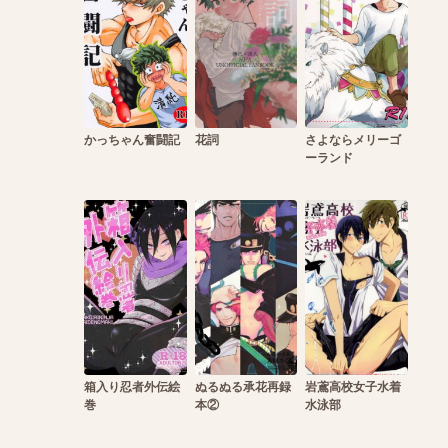
かっちゃん奮闘記
花詞
さよならメリーゴ
ーランド
箱入り忍者外伝絵
ぬるぬる承花再録
岩鳶高校女子水着
巻
本②
水泳部