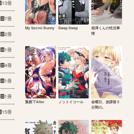
13冊
7冊
My Secret Bunny
Swap Swap
相澤くんの性活事
2冊
情
1冊
4冊
1冊
1冊
贄殿下After
ノットイコール
金曜日、放課後 5
分間の。
15冊