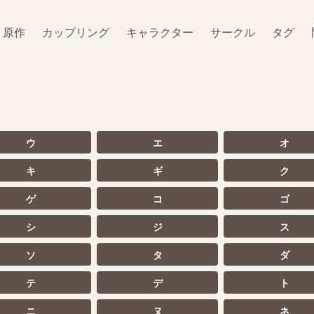
原作
カップリング
キャラクター
サークル
タグ
ウ
エ
オ
キ
ギ
ク
ゲ
コ
ゴ
シ
ジ
ス
ソ
タ
ダ
テ
デ
ト
ニ
ヌ
ネ