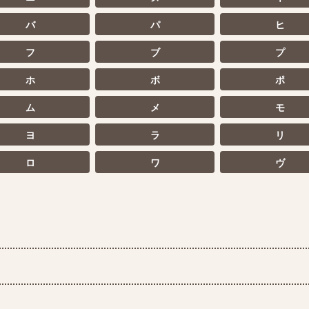
バ
パ
ヒ
フ
ブ
プ
ホ
ボ
ポ
ム
メ
モ
ヨ
ラ
リ
ロ
ワ
ヴ