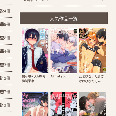
24冊
人気作品一覧
5冊
2冊
4冊
3冊
桐ヶ谷和人MM号
Aim at you
たまひな、たまご
42冊
強制乗車
かけひなたくん
7冊
13冊