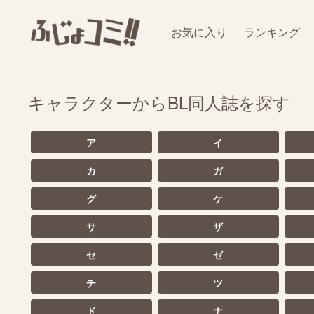
お気に入り
ランキング
キャラクターからBL同人誌を探す
ア
イ
カ
ガ
グ
ケ
サ
ザ
セ
ゼ
チ
ツ
ド
ナ