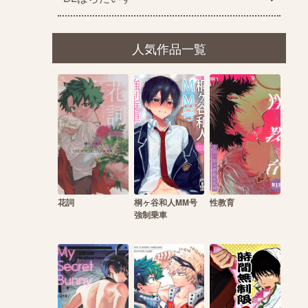
人気作品一覧
花詞
桐ヶ谷和人MM号
性教育
強制乗車