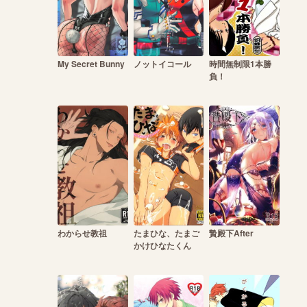
My Secret Bunny
ノットイコール
時間無制限1本勝
負！
わからせ教祖
たまひな、たまご
贄殿下After
かけひなたくん