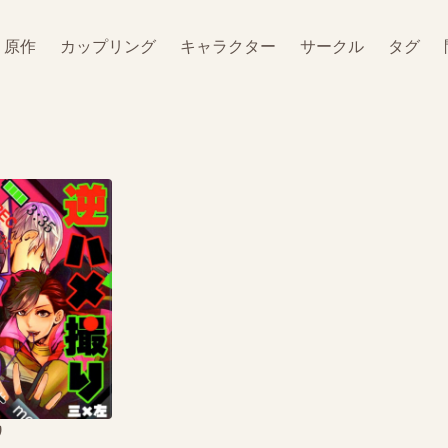
原作
カップリング
キャラクター
サークル
タグ
り