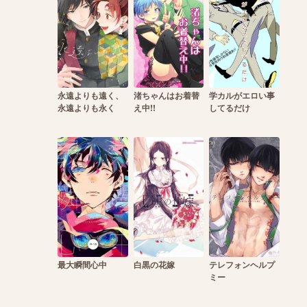
永遠よりも遠く、
渚ちゃんはお着替
学カルがエロい事
永遠よりも永く
え中!!
してるだけ
最大瞬間心中
白黒の花嫁
テレフォンヘルプ
ミー