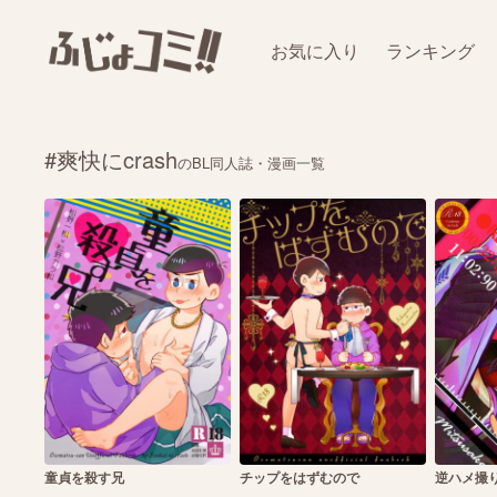
お気に入り
ランキング
#爽快にcrash
のBL同人誌・漫画一覧
童貞を殺す兄
チップをはずむので
逆ハメ撮