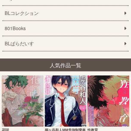
BLコレクション
801Books
BLぱらだいす
人気作品一覧
花詞
桐ヶ谷和人MM号強制乗車
性教育