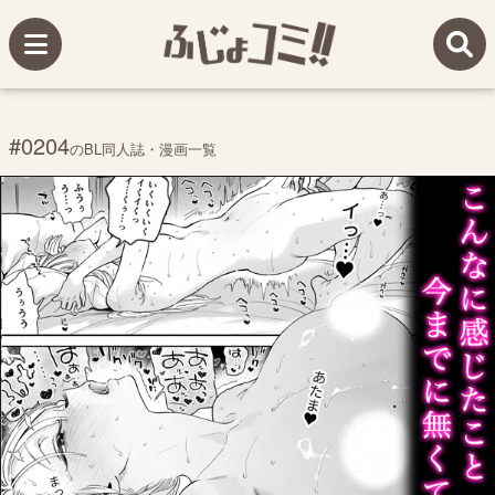
#0204
のBL同人誌・漫画一覧