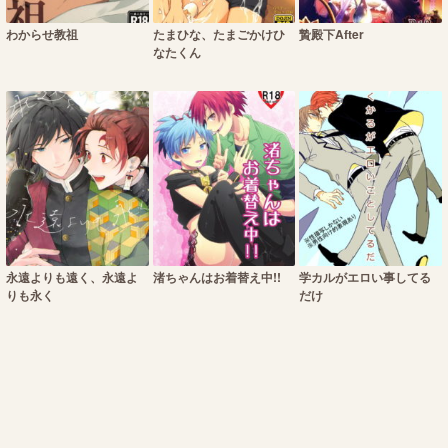
わからせ教祖
たまひな、たまごかけひ
贄殿下After
なたくん
永遠よりも遠く、永遠よ
渚ちゃんはお着替え中!!
学カルがエロい事してる
りも永く
だけ