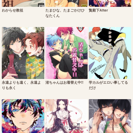
わからせ教祖
たまひな、たまごかけひ
贄殿下After
なたくん
永遠よりも遠く、永遠よ
渚ちゃんはお着替え中!!
学カルがエロい事してる
りも永く
だけ