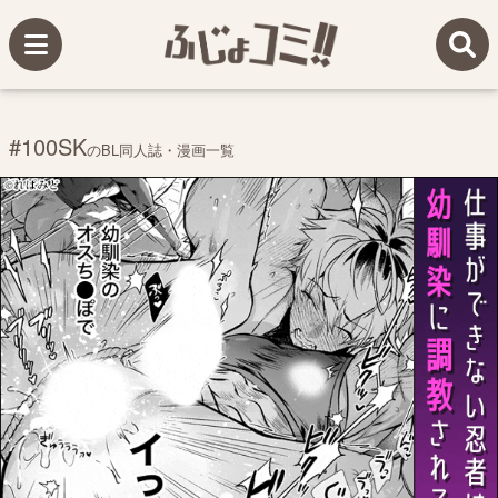
#100SK
のBL同人誌・漫画一覧