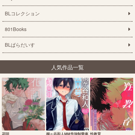
BLコレクション
801Books
BLぱらだいす
人気作品一覧
花詞
桐ヶ谷和人MM号強制乗車
性教育