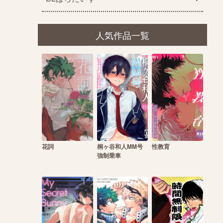
人気作品一覧
花詞
桐ヶ谷和人MM号
性教育
強制乗車