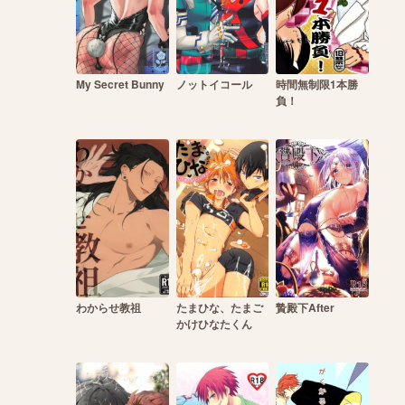
My Secret Bunny
ノットイコール
時間無制限1本勝
負！
わからせ教祖
たまひな、たまご
贄殿下After
かけひなたくん