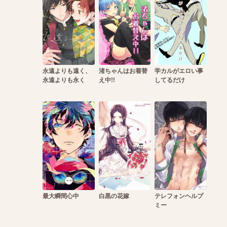
永遠よりも遠く、
渚ちゃんはお着替
学カルがエロい事
永遠よりも永く
え中!!
してるだけ
最大瞬間心中
白黒の花嫁
テレフォンヘルプ
ミー