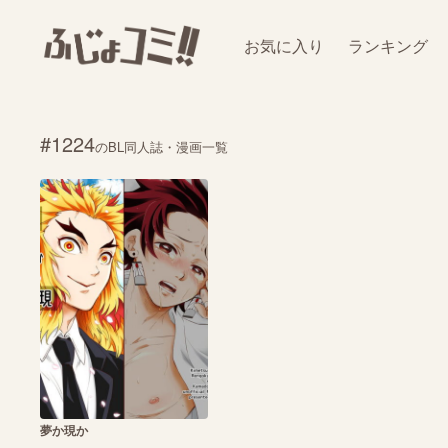
お気に入り
ランキング
#1224
のBL同人誌・漫画一覧
夢か現か