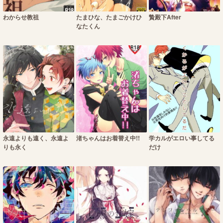
わからせ教祖
たまひな、たまごかけひ
贄殿下After
なたくん
永遠よりも遠く、永遠よ
渚ちゃんはお着替え中!!
学カルがエロい事してる
りも永く
だけ