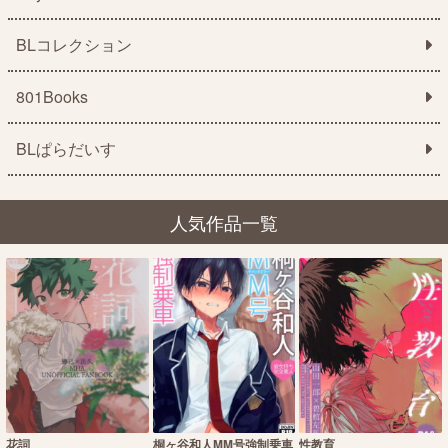
BLコレクション
801Books
BLぱらだいす
人気作品一覧
花詞
桐ヶ谷和人MM号強制乗車
性教育