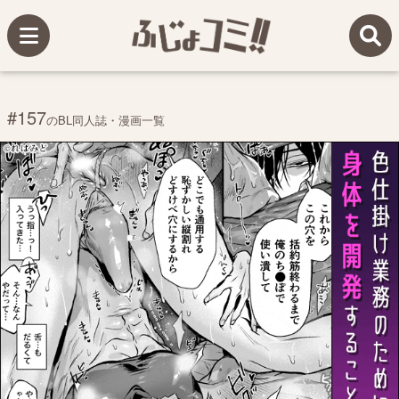
#157
のBL同人誌・漫画一覧