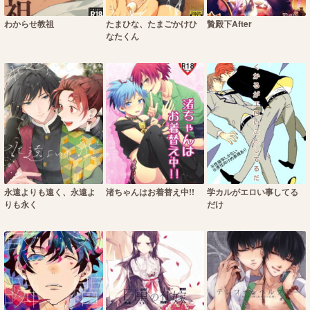
わからせ教祖
たまひな、たまごかけひ
贄殿下After
なたくん
永遠よりも遠く、永遠よ
渚ちゃんはお着替え中!!
学カルがエロい事してる
りも永く
だけ