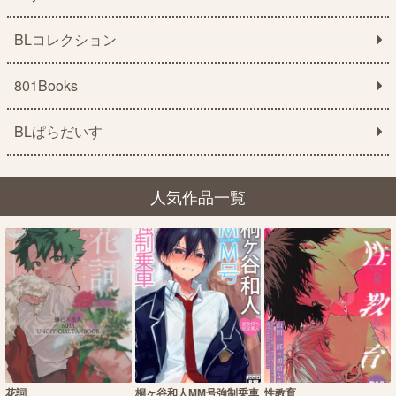
BLコレクション
801Books
BLぱらだいす
人気作品一覧
花詞
桐ヶ谷和人MM号強制乗車
性教育