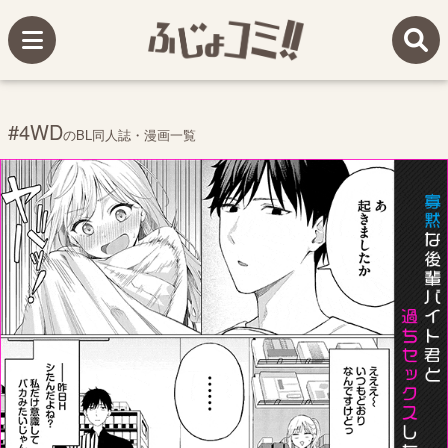
#4WD
のBL同人誌・漫画一覧