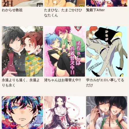
わからせ教祖
たまひな、たまごかけひ
贄殿下After
なたくん
永遠よりも遠く、永遠よ
渚ちゃんはお着替え中!!
学カルがエロい事してる
りも永く
だけ