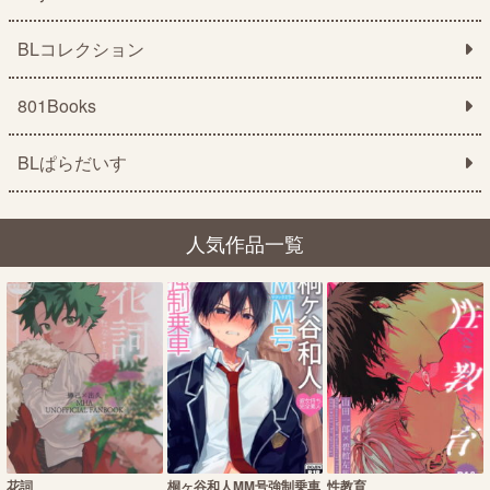
BLコレクション
801Books
BLぱらだいす
人気作品一覧
花詞
桐ヶ谷和人MM号強制乗車
性教育