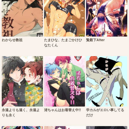
わからせ教祖
たまひな、たまごかけひ
贄殿下After
なたくん
永遠よりも遠く、永遠よ
渚ちゃんはお着替え中!!
学カルがエロい事してる
りも永く
だけ