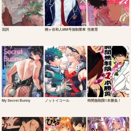
花詞
桐ヶ谷和人MM号強制乗車
性教育
My Secret Bunny
ノットイコール
時間無制限1本勝負！