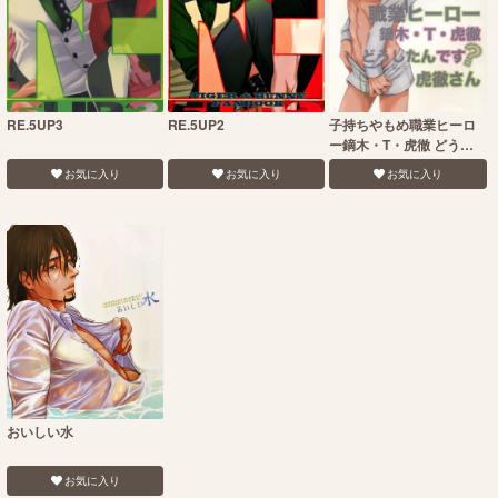
RE.5UP3
RE.5UP2
子持ちやもめ職業ヒーロ
ー鏑木・T・虎徹 どうし
たんです虎徹さん
お気に入り
お気に入り
お気に入り
おいしい水
お気に入り