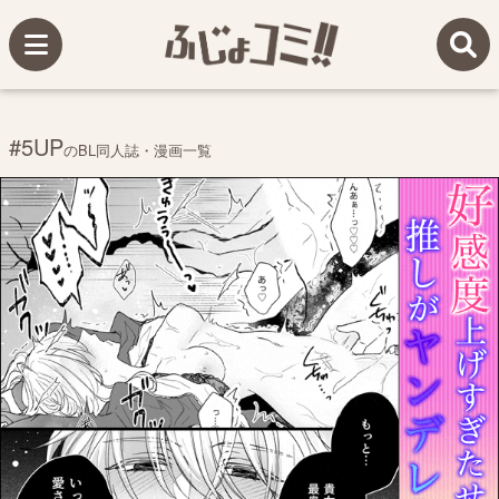
#5UP
のBL同人誌・漫画一覧