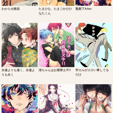
わからせ教祖
たまひな、たまごかけひ
贄殿下After
なたくん
永遠よりも遠く、永遠よ
渚ちゃんはお着替え中!!
学カルがエロい事してる
りも永く
だけ