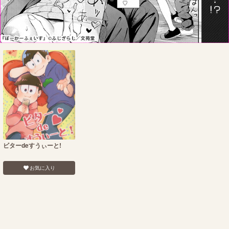
ビターdeすうぃーと!
お気に入り