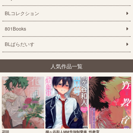
BLコレクション
801Books
BLぱらだいす
人気作品一覧
花詞
桐ヶ谷和人MM号強制乗車
性教育