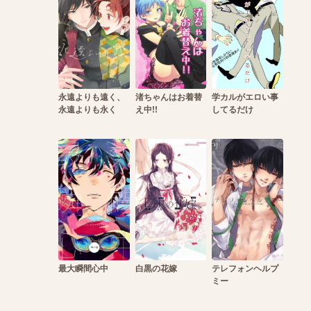
永遠よりも遠く、
渚ちゃんはお着替
学カルがエロい事
永遠よりも永く
え中!!
してるだけ
最大瞬間心中
白黒の花嫁
テレフォンヘルプ
ミー