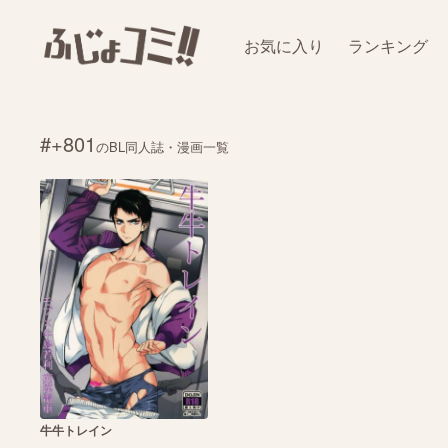
お気に入り
ランキング
#+801
のBL同人誌・漫画一覧
牛牛トレイン