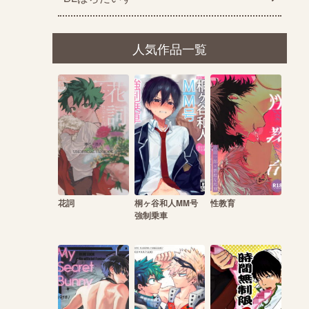
人気作品一覧
花詞
桐ヶ谷和人MM号
性教育
強制乗車