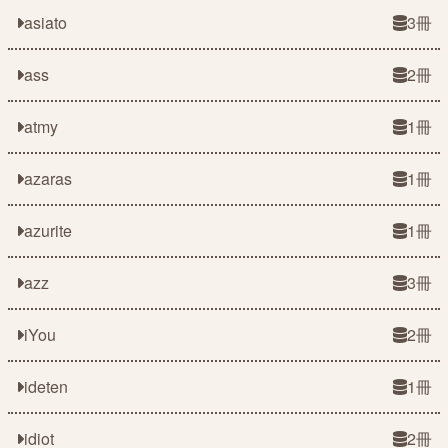
asiato
3冊
ass
2冊
atmy
1冊
azaras
1冊
azurite
1冊
azz
3冊
iYou
2冊
ideten
1冊
idiot
2冊