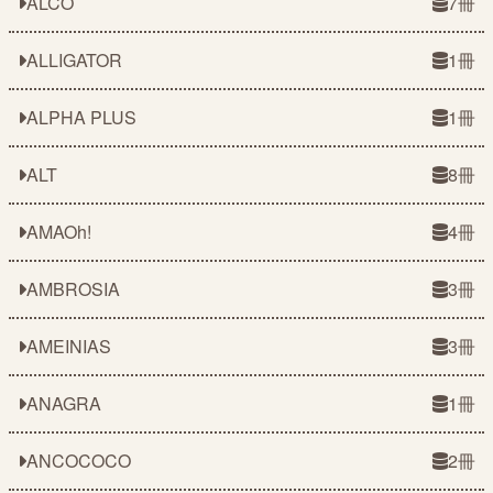
ALCO
7冊
ALLIGATOR
1冊
ALPHA PLUS
1冊
ALT
8冊
AMAOh!
4冊
AMBROSIA
3冊
AMEINIAS
3冊
ANAGRA
1冊
ANCOCOCO
2冊