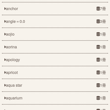
anchor
7冊
angle＝0.0
3冊
aojio
1冊
aorina
1冊
apology
1冊
apricot
1冊
aqua star
1冊
aquarium
1冊