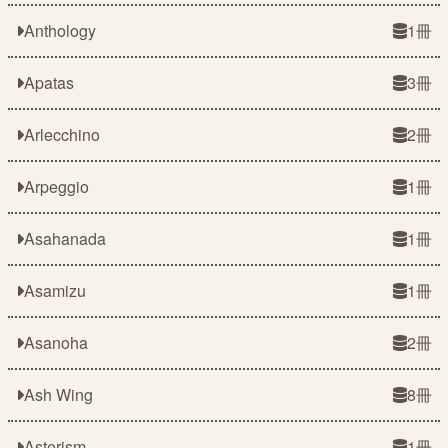
Anthology
1冊
Apatas
3冊
Arlecchino
2冊
Arpeggio
1冊
Asahanada
1冊
Asamizu
1冊
Asanoha
2冊
Ash Wing
8冊
Asterism
1冊