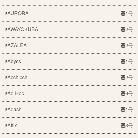
AURORA
1冊
AWAYOKUBA
2冊
AZALEA
2冊
Abyss
1冊
Acchicchi
2冊
Ad-Hoc
6冊
Adash
1冊
Affix
3冊