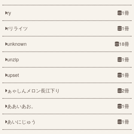
ry
1冊
rリライツ
1冊
unknown
18冊
unzip
1冊
upset
1冊
ぁゃしんメロン長江下り
2冊
ああいあお。
1冊
あいにじゅう
1冊