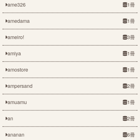
ame326
1冊
amedama
1冊
ameiro!
3冊
amiya
1冊
amostore
1冊
ampersand
2冊
amuamu
1冊
an
2冊
ananan
6冊