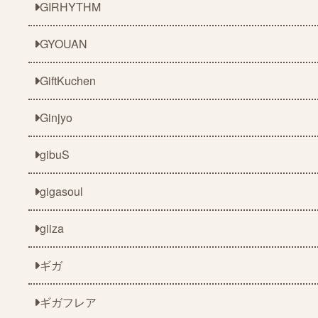
GIRHYTHM
GYOUAN
GiftKuchen
Ginjyo
gibuS
gigasoul
giiza
ギガ
ギガフレア