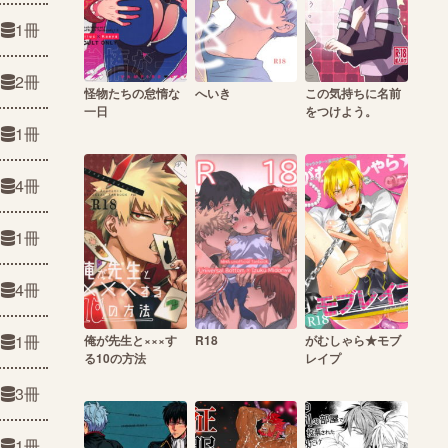
1冊
2冊
怪物たちの怠惰な
へいき
この気持ちに名前
一日
をつけよう。
1冊
4冊
1冊
4冊
1冊
俺が先生と×××す
R18
がむしゃら★モブ
る10の方法
レイプ
3冊
1冊