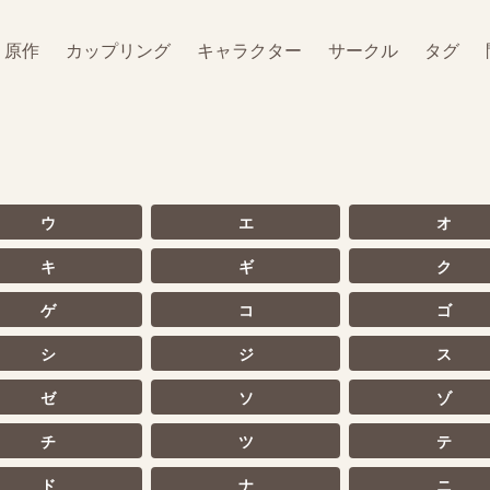
原作
カップリング
キャラクター
サークル
タグ
ウ
エ
オ
キ
ギ
ク
ゲ
コ
ゴ
シ
ジ
ス
ゼ
ソ
ゾ
チ
ツ
テ
ド
ナ
ニ