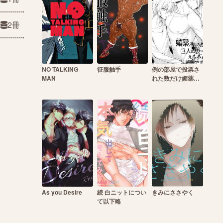
2冊
NO TALKING
征服触手
例の部屋で投票さ
MAN
れた数だけ媚薬入
りの瓶を3人に飲
ませるえろ本2
As you Desire
続 白ニットについ
きみにささやく
て以下略