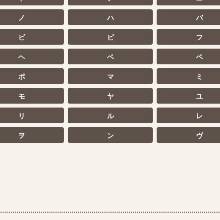
ノ
ハ
バ
ビ
ピ
フ
ヘ
ベ
ペ
ポ
マ
ミ
モ
ヤ
ユ
リ
ル
レ
ヲ
ン
ヴ