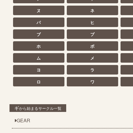
ヌ
ネ
パ
ヒ
ブ
プ
ホ
ボ
ム
メ
ヨ
ラ
ロ
ワ
ギ
から始まるサークル一覧
GEAR