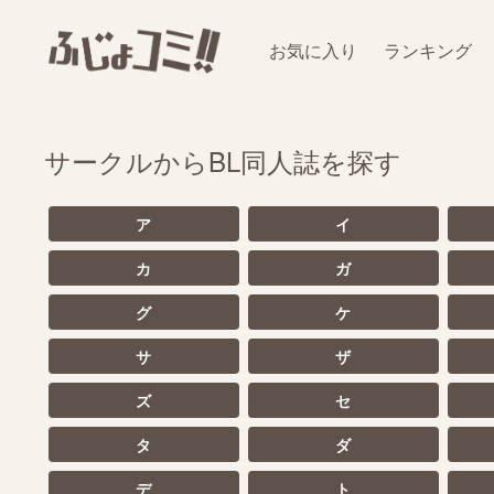
お気に入り
ランキング
サークルからBL同人誌を探す
ア
イ
カ
ガ
グ
ケ
サ
ザ
ズ
セ
タ
ダ
デ
ト