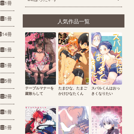
1冊
1冊
人気作品一覧
14冊
1冊
1冊
5冊
テーブルマナーを
たまひな、たまご
スバルくんはおっ
蹴散らして
かけひなたくん
きくなりたい
2冊
1冊
1冊