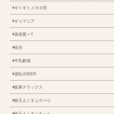
ギトギトメガネ団
ギョマニア
偽造愛＋Y
暁光
牛乳劇場
逆転JOKER
銀幕デラックス
銀玉えくすぷろ〜ら
銀玉えくすぷろ～ら