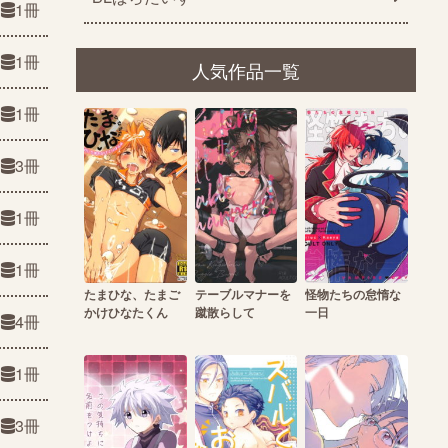
1冊
1冊
人気作品一覧
1冊
3冊
1冊
1冊
たまひな、たまご
テーブルマナーを
怪物たちの怠惰な
かけひなたくん
蹴散らして
一日
4冊
1冊
3冊