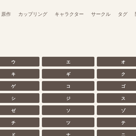
原作
カップリング
キャラクター
サークル
タグ
ウ
エ
オ
キ
ギ
ク
ゲ
コ
ゴ
シ
ジ
ス
ゼ
ソ
ゾ
チ
ツ
テ
ド
ナ
ニ