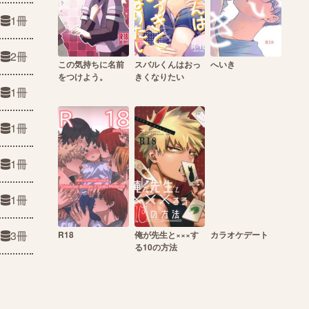
1冊
2冊
この気持ちに名前
スバルくんはおっ
へいき
をつけよう。
きくなりたい
1冊
1冊
1冊
1冊
3冊
R18
俺が先生と×××す
カラオケデート
る10の方法