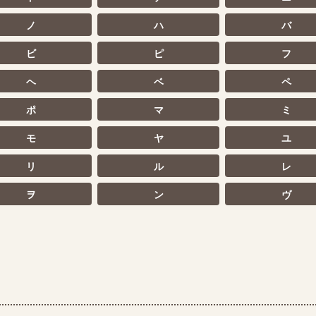
ノ
ハ
バ
ビ
ピ
フ
ヘ
ベ
ペ
ポ
マ
ミ
モ
ヤ
ユ
リ
ル
レ
ヲ
ン
ヴ