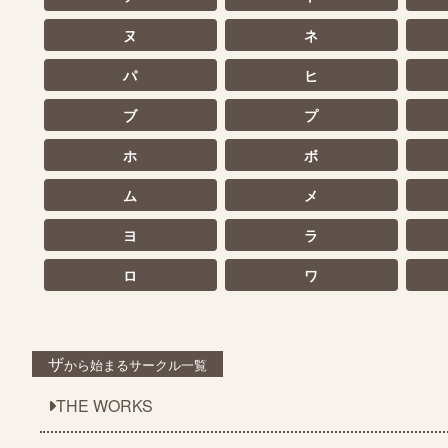
ヌ
ネ
パ
ヒ
ブ
プ
ホ
ボ
ム
メ
ヨ
ラ
ロ
ワ
ザ
から始まるサークル一覧
THE WORKS