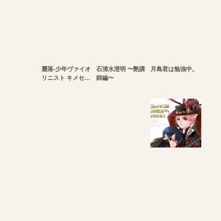
麗落-少年ヴァイオ
石清水澄明 〜艶講
月島君は勉強中。
リニスト キメセク
師編〜
生ハメ調教-
ワンモアチャンス!
アスフォルトVS透
プレイ☆フル勃〇
明人間
ランドへようこ
そ！