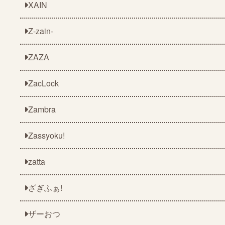
XAIN
Z-zain-
ZAZA
ZacLock
Zambra
Zassyoku!
zatta
ざぎふぁ!
ザーおつ