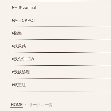
三味-zanmai-
座ッCKPOT
懺悔
残尿感
残念SHOW
残飯処理
蔵王組
HOME
>
サークル一覧