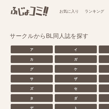
お気に入り
ランキング
サークルからBL同人誌を探す
ア
イ
カ
ガ
グ
ケ
サ
ザ
ズ
セ
タ
ダ
デ
ト