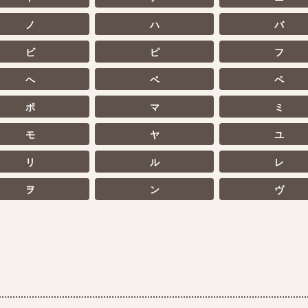
ノ
ハ
バ
ビ
ピ
フ
ヘ
ベ
ペ
ポ
マ
ミ
モ
ヤ
ユ
リ
ル
レ
ヲ
ン
ヴ