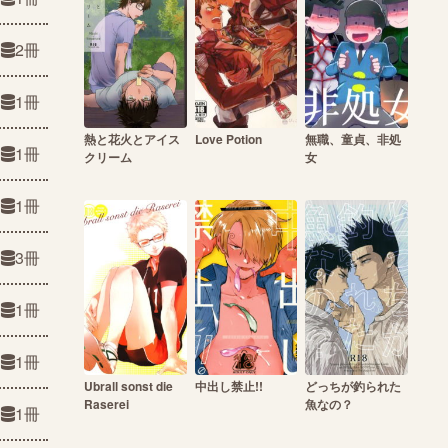
2冊
1冊
熱と花火とアイス
Love Potion
無職、童貞、非処
1冊
クリーム
女
1冊
3冊
1冊
1冊
Ubrall sonst die
中出し禁止!!
どっちが釣られた
Raserei
魚なの？
1冊