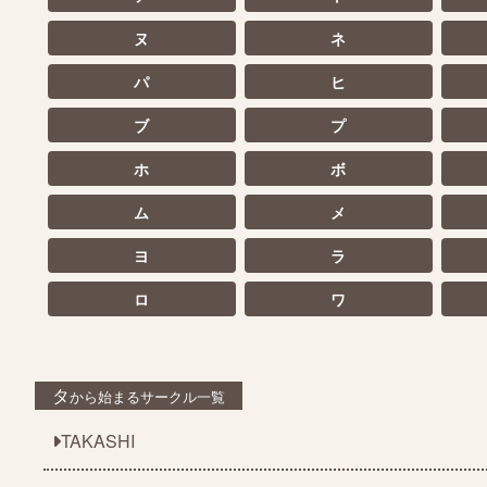
ヌ
ネ
パ
ヒ
ブ
プ
ホ
ボ
ム
メ
ヨ
ラ
ロ
ワ
タ
から始まるサークル一覧
TAKASHI