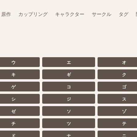
原作
カップリング
キャラクター
サークル
タグ
ウ
エ
オ
キ
ギ
ク
ゲ
コ
ゴ
シ
ジ
ス
ゼ
ソ
ゾ
チ
ツ
テ
ド
ナ
ニ