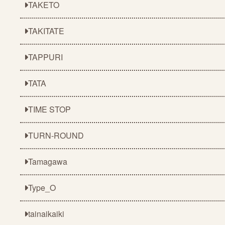
TAKETO
TAKITATE
TAPPURI
TATA
TIME STOP
TURN-ROUND
Tamagawa
Type_O
tainaikaiki