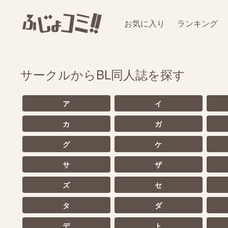
お気に入り
ランキング
サークルからBL同人誌を探す
ア
イ
カ
ガ
グ
ケ
サ
ザ
ズ
セ
タ
ダ
デ
ト