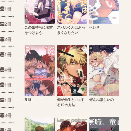
1冊
2冊
この気持ちに名前
スバルくんはおっ
へいき
をつけよう。
きくなりたい
2冊
1冊
4冊
1冊
1冊
R18
俺が先生と×××す
ぜんぶほしいの
る10の方法
3冊
1冊