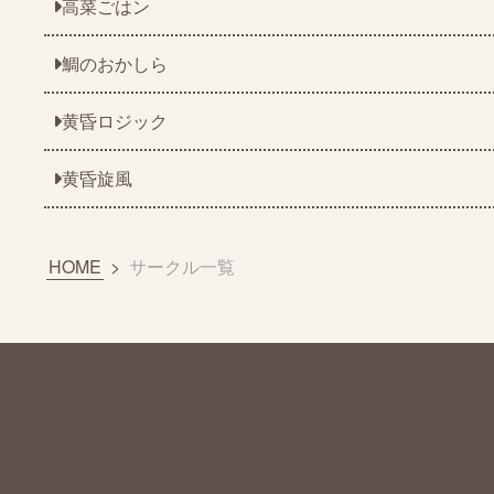
高菜ごはン
鯛のおかしら
黄昏ロジック
黄昏旋風
HOME
>
サークル一覧