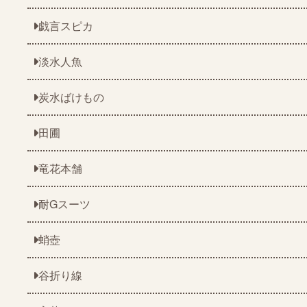
戯言スピカ
淡水人魚
炭水ばけもの
田圃
竜花本舗
耐Gスーツ
蛸壺
谷折り線