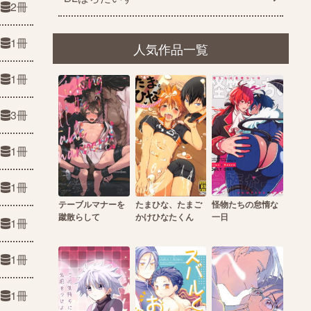
2冊
1冊
人気作品一覧
1冊
3冊
1冊
1冊
テーブルマナーを
たまひな、たまご
怪物たちの怠惰な
蹴散らして
かけひなたくん
一日
1冊
1冊
1冊