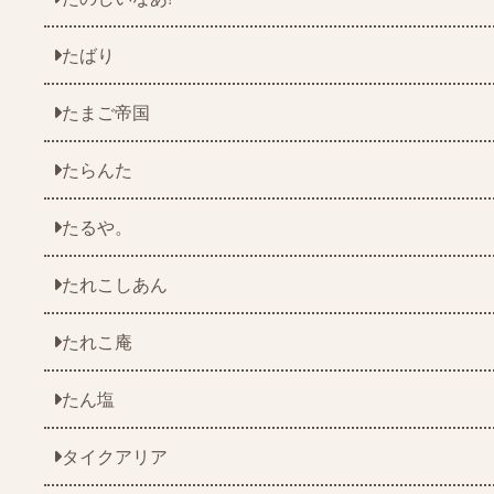
たばり
たまご帝国
たらんた
たるや。
たれこしあん
たれこ庵
たん塩
タイクアリア