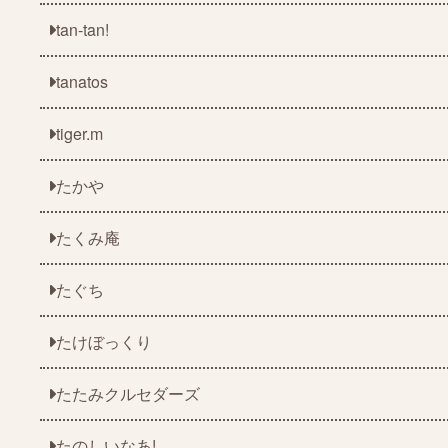
tan-tan!
tanatos
tiger.m
たかや
たくみ庵
たぐち
たけぼっくり
たたみクルセダーズ
たのしいなあ!