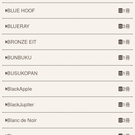
BLUE HOOF
1冊
BLUERAY
3冊
BRONZE EIT
1冊
BUNBUKU
1冊
BUSUKOPAN
1冊
BlackApple
2冊
BlackJupiter
1冊
Blanc de Noir
3冊