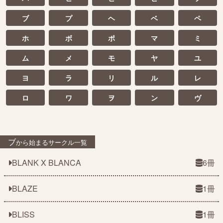
ブ
プ
ヘ
ベ
ペ
ホ
ボ
ポ
マ
ミ
ム
メ
モ
ヤ
ユ
ヨ
ラ
リ
ル
レ
ロ
ワ
ヲ
ン
ヴ
ブ
から始まるサークル一覧
BLANK X BLANCA
6冊
BLAZE
1冊
BLISS
1冊