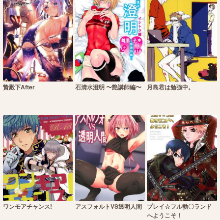
贄殿下After
石清水澄明 〜艶講師編〜
月島君は勉強中。
ワンモアチャンス!
アスフォルトVS透明人間
プレイ☆フル勃〇ランド
へようこそ！