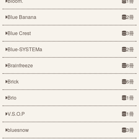
Bloom.
1冊
Blue Banana
2冊
Blue Crest
3冊
Blue-SYSTEMa
2冊
Brainfreeze
6冊
Brick
6冊
Brio
1冊
V.S.O.P
1冊
bluesnow
3冊