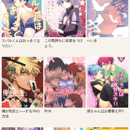
スバルくんはおっきくな
この気持ちに名前をつけ
へいき
りたい
よう。
俺が先生と×××する10の
R18
渚ちゃんはお着替え中!!
方法