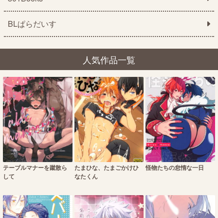
BLぱらだいす
人気作品一覧
テーブルマナーを蹴散ら
たまひな、たまごかけひ
怪物たちの怠惰な一日
して
なたくん