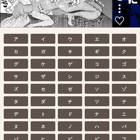
ア
イ
ウ
エ
オ
カ
ガ
キ
ギ
ク
グ
ケ
ゲ
コ
ゴ
サ
ザ
シ
ジ
ス
ズ
セ
ゼ
ソ
ゾ
タ
ダ
チ
ツ
テ
デ
ト
ド
ナ
ニ
ヌ
ネ
ノ
ハ
バ
パ
ヒ
ビ
ピ
フ