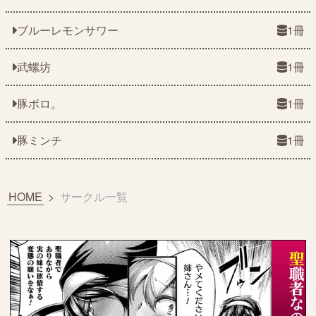
ブルーレモンサワー
1冊
武螺坊
1冊
豚ボロ。
1冊
豚ミンチ
1冊
HOME
>
サークル一覧