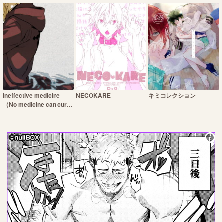
Ineffective medicine
NECOKARE
キミコレクション
（No medicine can cure
folly）!