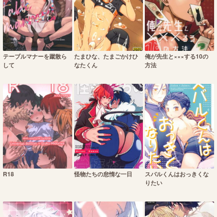
テーブルマナーを蹴散ら
たまひな、たまごかけひ
俺が先生と×××する10の
して
なたくん
方法
R18
怪物たちの怠惰な一日
スバルくんはおっきくな
りたい