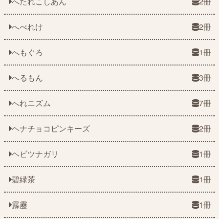
へたれこしあん
2冊
へべれけ
2冊
へもぐろ
1冊
へるもん
3冊
へれニズム
7冊
ヘナチョコピンキーズ
2冊
ヘビツナガリ
1冊
碧緑茶
1冊
霹靂
1冊