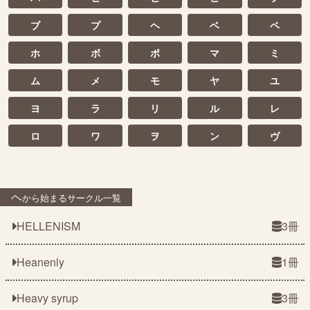
ブ
プ
ヘ
ベ
ペ
ホ
ボ
ポ
マ
ミ
ム
メ
モ
ヤ
ユ
ヨ
ラ
リ
ル
レ
ロ
ワ
ヲ
ン
ヴ
ヘ
から始まるサークル一覧
HELLENISM
3冊
Heanenly
1冊
Heavy syrup
3冊