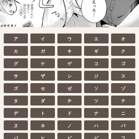
ア
イ
ウ
エ
オ
カ
ガ
キ
ギ
ク
グ
ケ
ゲ
コ
ゴ
サ
ザ
シ
ジ
ス
ズ
セ
ゼ
ソ
ゾ
タ
ダ
チ
ツ
テ
デ
ト
ド
ナ
ニ
ヌ
ネ
ノ
ハ
バ
パ
ヒ
ビ
ピ
フ