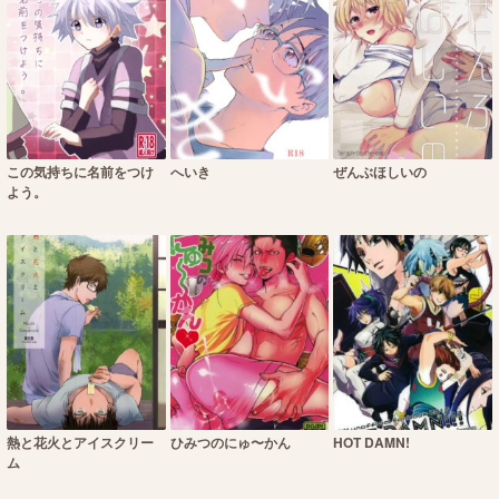
この気持ちに名前をつけ
へいき
ぜんぶほしいの
よう。
熱と花火とアイスクリー
ひみつのにゅ〜かん
HOT DAMN!
ム