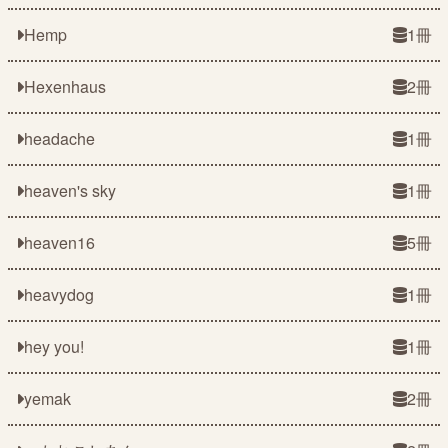
Hemp
1冊
Hexenhaus
2冊
headache
1冊
heaven's sky
1冊
heaven16
5冊
heavydog
1冊
hey you!
1冊
yemak
2冊