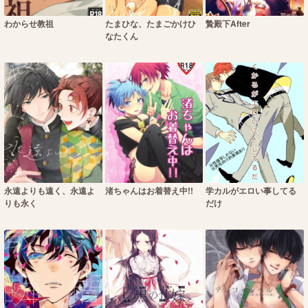
わからせ教祖
たまひな、たまごかけひ
贄殿下After
なたくん
永遠よりも遠く、永遠よ
渚ちゃんはお着替え中!!
学カルがエロい事してる
りも永く
だけ