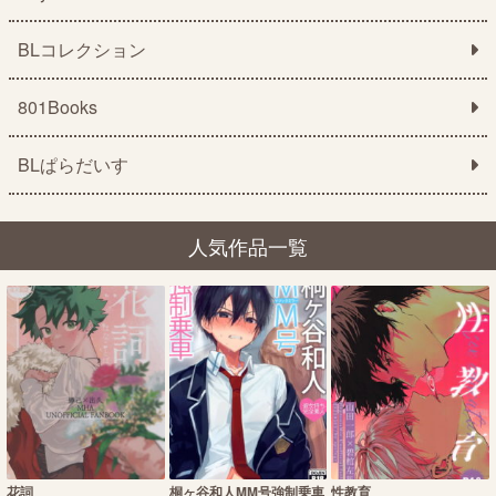
BLコレクション
801Books
BLぱらだいす
人気作品一覧
花詞
桐ヶ谷和人MM号強制乗車
性教育