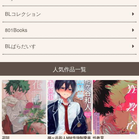
BLコレクション
801Books
BLぱらだいす
人気作品一覧
花詞
桐ヶ谷和人MM号強制乗車
性教育