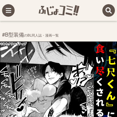
#B型装備
のBL同人誌・漫画一覧