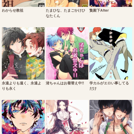
わからせ教祖
たまひな、たまごかけひ
贄殿下After
なたくん
永遠よりも遠く、永遠よ
渚ちゃんはお着替え中!!
学カルがエロい事してる
りも永く
だけ