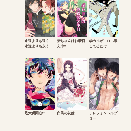
永遠よりも遠く、
渚ちゃんはお着替
学カルがエロい事
永遠よりも永く
え中!!
してるだけ
最大瞬間心中
白黒の花嫁
テレフォンヘルプ
ミー