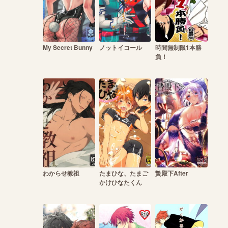
My Secret Bunny
ノットイコール
時間無制限1本勝
負！
わからせ教祖
たまひな、たまご
贄殿下After
かけひなたくん