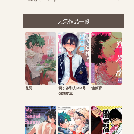
人気作品一覧
花詞
桐ヶ谷和人MM号
性教育
強制乗車