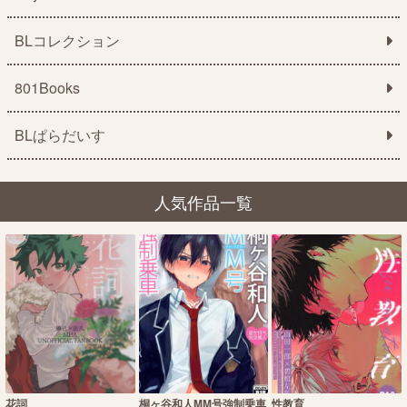
BLコレクション
801Books
BLぱらだいす
人気作品一覧
花詞
桐ヶ谷和人MM号強制乗車
性教育