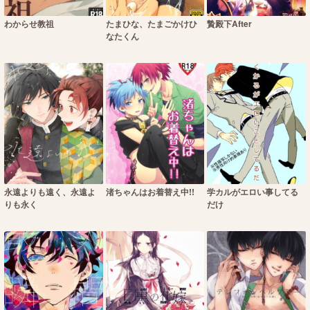
わからせ教祖
たまひな、たまごかけひ
贄殿下After
なたくん
永遠よりも遠く、永遠よ
渚ちゃんはお着替え中!!
学カルがエロい事してる
りも永く
だけ