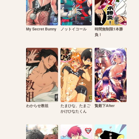
My Secret Bunny
ノットイコール
時間無制限1本勝
負！
わからせ教祖
たまひな、たまご
贄殿下After
かけひなたくん