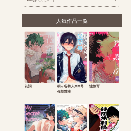
人気作品一覧
花詞
桐ヶ谷和人MM号
性教育
強制乗車