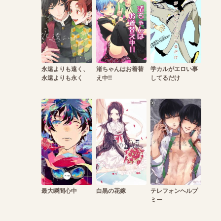
永遠よりも遠く、
渚ちゃんはお着替
学カルがエロい事
永遠よりも永く
え中!!
してるだけ
最大瞬間心中
白黒の花嫁
テレフォンヘルプ
ミー