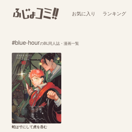
お気に入り
ランキング
#blue‐hour
のBL同人誌・漫画一覧
蛇は寸にして虎を呑む