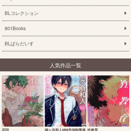
BLコレクション
801Books
BLぱらだいす
人気作品一覧
花詞
桐ヶ谷和人MM号強制乗車
性教育