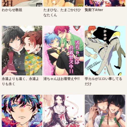
わからせ教祖
たまひな、たまごかけひ
贄殿下After
なたくん
永遠よりも遠く、永遠よ
渚ちゃんはお着替え中!!
学カルがエロい事してる
りも永く
だけ