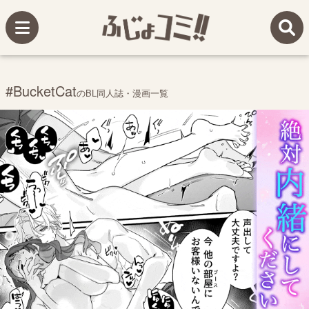
#BucketCat
のBL同人誌・漫画一覧