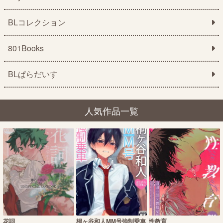
BLコレクション
801Books
BLぱらだいす
人気作品一覧
花詞
桐ヶ谷和人MM号強制乗車
性教育