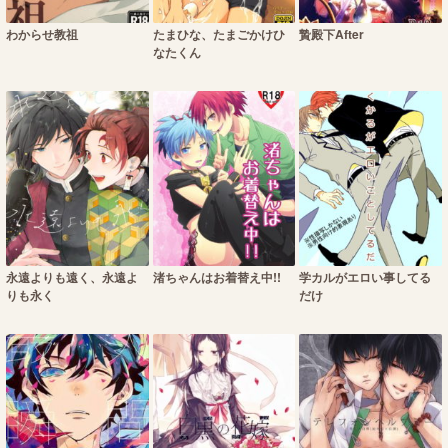
わからせ教祖
たまひな、たまごかけひ
贄殿下After
なたくん
永遠よりも遠く、永遠よ
渚ちゃんはお着替え中!!
学カルがエロい事してる
りも永く
だけ