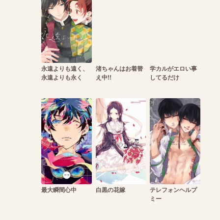
永遠よりも遠く、
渚ちゃんはお着替
学カルがエロい事
永遠よりも永く
え中!!
してるだけ
最大瞬間心中
白黒の花嫁
テレフォンヘルプ
ミー