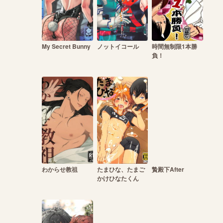
My Secret Bunny
ノットイコール
時間無制限1本勝
負！
わからせ教祖
たまひな、たまご
贄殿下After
かけひなたくん