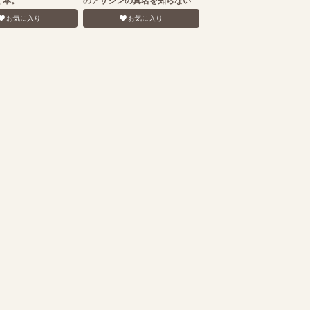
く本。
のアサシンの真名を知らない
お気に入り
お気に入り