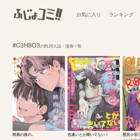
お気に入り
ランキング
#C3H8O3
のBL同人誌・漫画一覧
映画の後の。
色違いとか聞いてない！
壁尻☆宗三