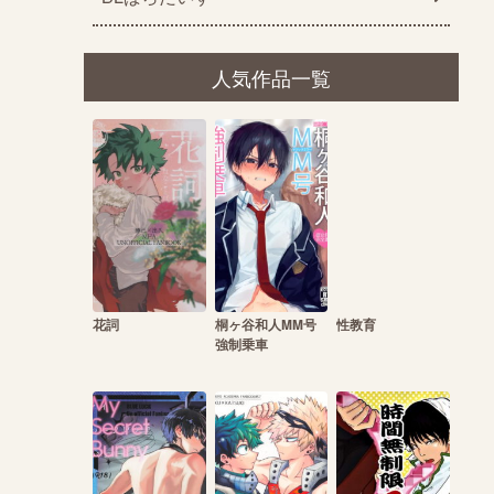
人気作品一覧
花詞
桐ヶ谷和人MM号
性教育
強制乗車