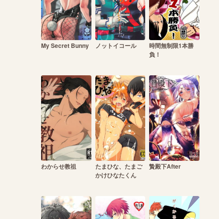
My Secret Bunny
ノットイコール
時間無制限1本勝
負！
わからせ教祖
たまひな、たまご
贄殿下After
かけひなたくん