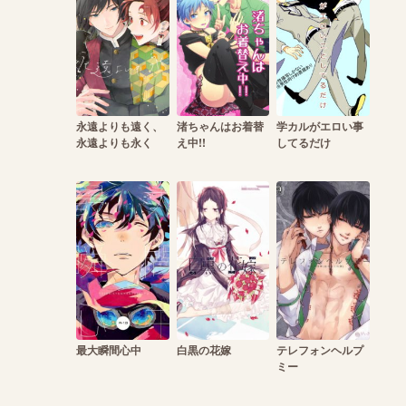
永遠よりも遠く、
渚ちゃんはお着替
学カルがエロい事
永遠よりも永く
え中!!
してるだけ
最大瞬間心中
白黒の花嫁
テレフォンヘルプ
ミー