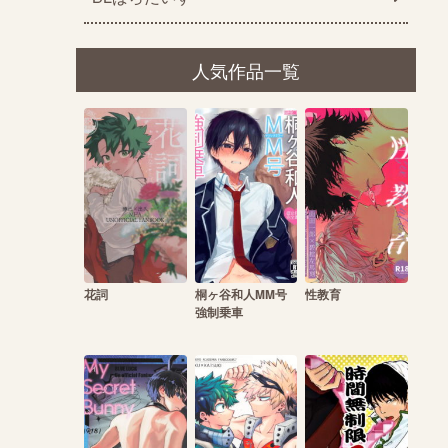
人気作品一覧
花詞
桐ヶ谷和人MM号
性教育
強制乗車