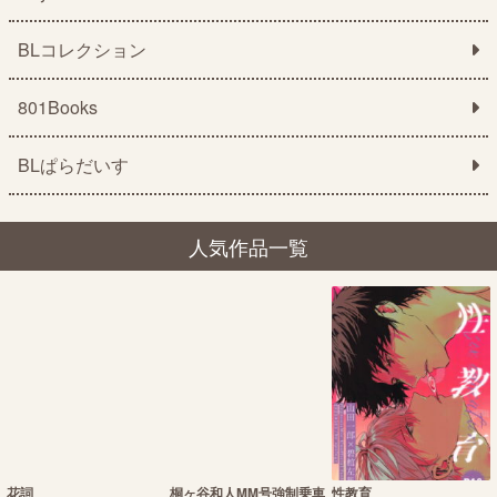
BLコレクション
801Books
BLぱらだいす
人気作品一覧
花詞
桐ヶ谷和人MM号強制乗車
性教育