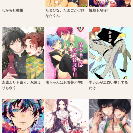
わからせ教祖
たまひな、たまごかけひ
贄殿下After
なたくん
永遠よりも遠く、永遠よ
渚ちゃんはお着替え中!!
学カルがエロい事してる
りも永く
だけ