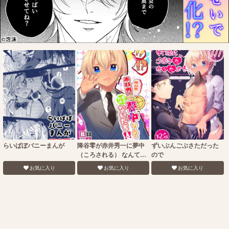
らいばぼバニーまんが
降谷零が赤井秀一に夢中
ずいぶんごぶさただった
（ころされる） なんてあ
ので
るわけないだろ！！
お気に入り
お気に入り
お気に入り