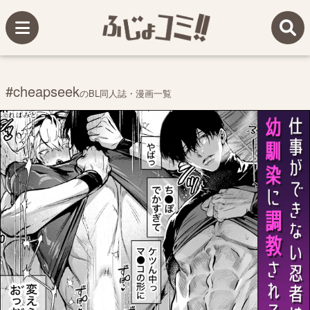
#cheapseek
のBL同人誌・漫画一覧