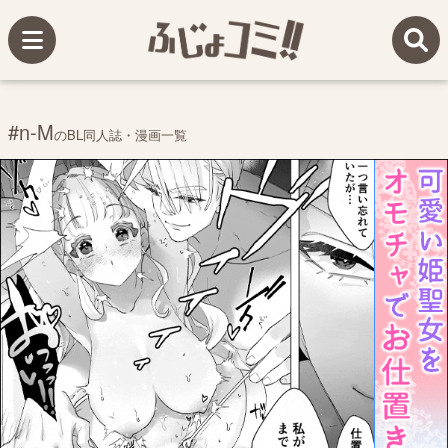
#n-M
のBL同人誌・漫画一覧