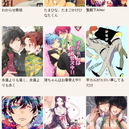
わからせ教祖
たまひな、たまごかけひ
贄殿下After
なたくん
永遠よりも遠く、永遠よ
渚ちゃんはお着替え中!!
学カルがエロい事してる
りも永く
だけ