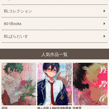
BLコレクション
801Books
BLぱらだいす
人気作品一覧
花詞
桐ヶ谷和人MM号強制乗車
性教育